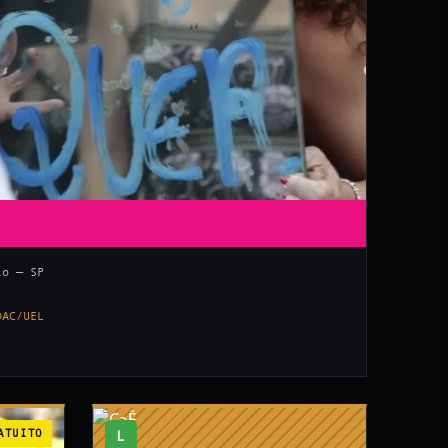
lo — SP
DAC/UEL
ATUITO
L