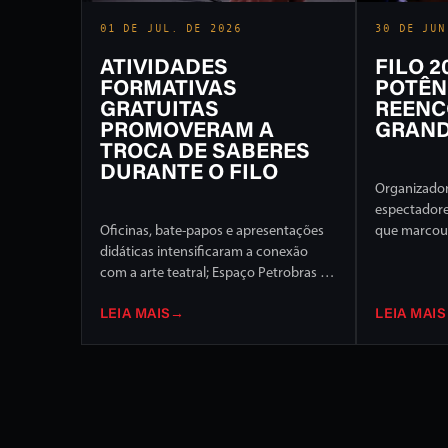
01 DE JUL. DE 2026
30 DE JUN
ATIVIDADES
FILO 
FORMATIVAS
POTÊN
GRATUITAS
REENC
PROMOVERAM A
GRAND
TROCA DE SABERES
DURANTE O FILO
Organizador
espectador
Oficinas, bate-papos e apresentações
que marcou 
didáticas intensificaram a conexão
Internaciona
com a arte teatral; Espaço Petrobras foi
de programa
um dos destaques
palcos da c
LEIA MAIS
→
LEIA MAIS