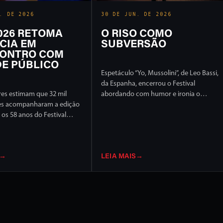
. DE 2026
30 DE JUN. DE 2026
2026 RETOMA
O RISO COMO
CIA EM
SUBVERSÃO
ONTRO COM
E PÚBLICO
Espetáculo “Yo, Mussolini”, de Leo Bassi,
da Espanha, encerrou o Festival
es estimam que 32 mil
abordando com humor e ironia o
es acompanharam a edição
extremismo político e ideológico
os 58 anos do Festival
l de Londrina, em 17 dias
ção intensa em ruas e
idade
→
LEIA MAIS
→