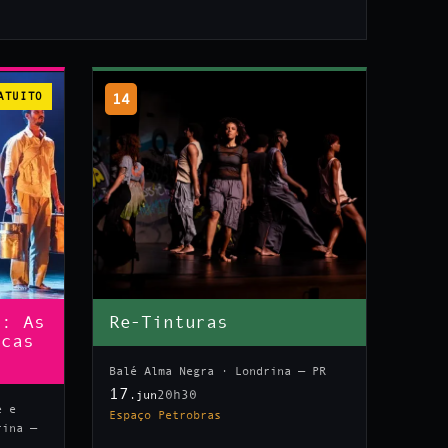
ATUITO
14
n: As
Re-Tinturas
icas
Balé Alma Negra · Londrina — PR
17
20h30
.jun
e e
Espaço Petrobras
rina —