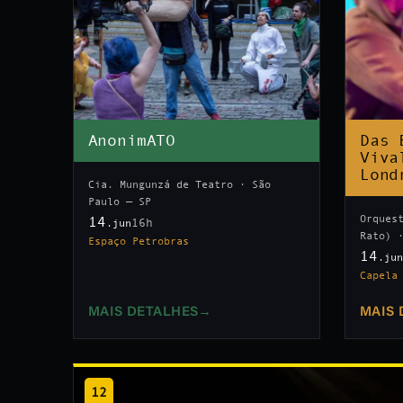
AnonimATO
Das 
Viva
Lond
Cia. Mungunzá de Teatro · São
Paulo — SP
Orques
14
16h
.jun
Rato) 
Espaço Petrobras
14
.ju
Capela
MAIS DETALHES
→
MAIS 
12