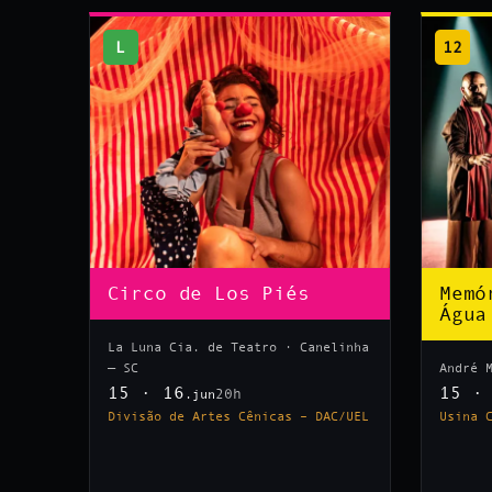
L
12
Circo de Los Piés
Memó
Água
La Luna Cia. de Teatro · Canelinha
— SC
André 
15 · 16
15 ·
20h
.jun
Divisão de Artes Cênicas – DAC/UEL
Usina 