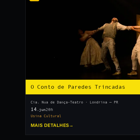
O Conto de Paredes Trincadas
Cia. Nua de Dança-Teatro · Londrina — PR
14
20h
.jun
Usina Cultural
MAIS DETALHES
→