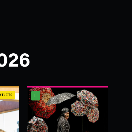
026
ATUITO
L