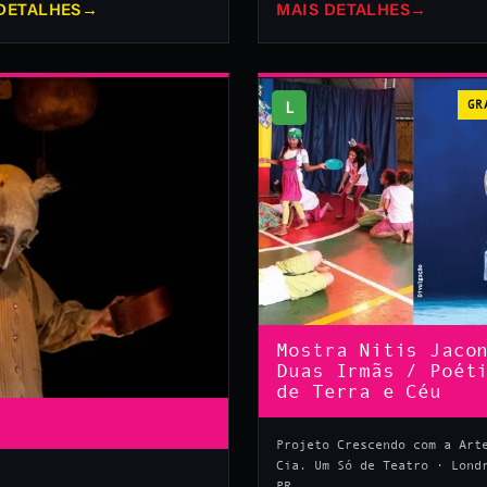
DETALHES
→
MAIS DETALHES
→
L
GR
Mostra Nitis Jaco
Duas Irmãs / Poét
de Terra e Céu
Projeto Crescendo com a Art
Cia. Um Só de Teatro · Lond
PR