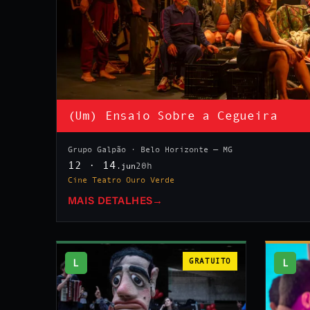
(Um) Ensaio Sobre a Cegueira
Grupo Galpão · Belo Horizonte — MG
12 · 14
20h
.jun
Cine Teatro Ouro Verde
MAIS DETALHES
→
L
GRATUITO
L