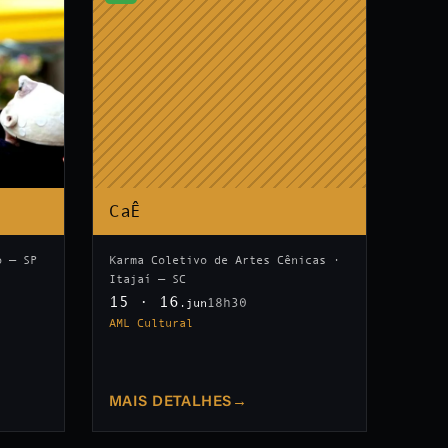
CaÊ
o — SP
Karma Coletivo de Artes Cênicas ·
Itajaí — SC
15 · 16
18h30
.jun
AML Cultural
MAIS DETALHES
→