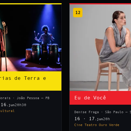
12
rias de Terra e
Eu de Você
Morais · João Pessoa — PB
 16
20h30
.jun
Cultural
Denise Fraga · São Paulo — 
16 · 17
20h
.jun
Cine Teatro Ouro Verde