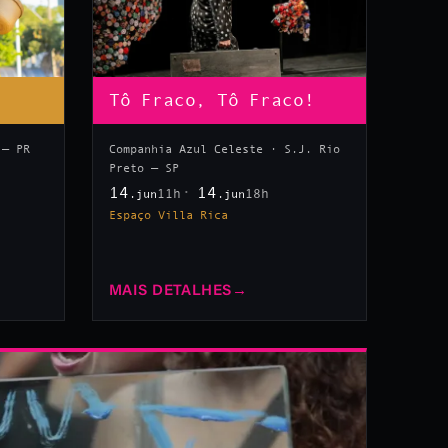
Tô Fraco, Tô Fraco!
 — PR
Companhia Azul Celeste · S.J. Rio
Preto — SP
14
14
11h
18h
.jun
.jun
Espaço Villa Rica
MAIS DETALHES
→