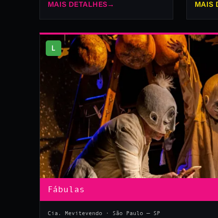
MAIS DETALHES
→
MAIS 
L
Fábulas
Cia. Mevitevendo · São Paulo — SP