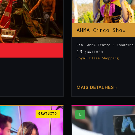
AMMA Circo Show
Cia. AMMA Teatro · Londrina
13
11h30
.jun
Royal Plaza Shopping
MAIS DETALHES
→
GRATUITO
L