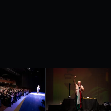
etrobras apresentam
IVAL
RNACIONAL
ONDRINA