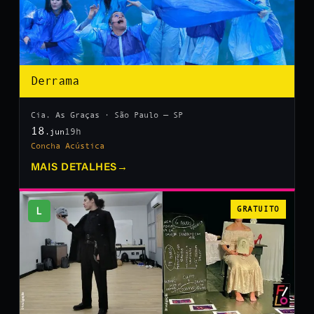
Derrama
Cia. As Graças · São Paulo — SP
18
19h
.jun
Concha Acústica
MAIS DETALHES
→
L
GRATUITO