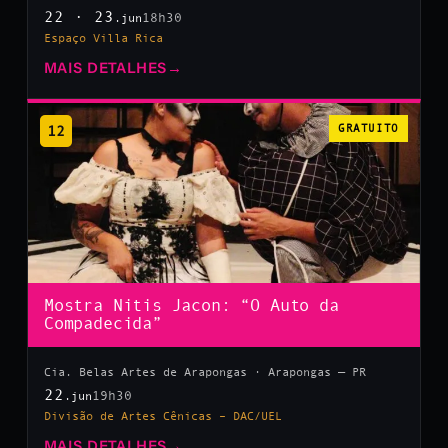
22 · 23
18h30
.jun
Espaço Villa Rica
MAIS DETALHES
→
12
GRATUITO
Mostra Nitis Jacon: “O Auto da
Compadecida”
Cia. Belas Artes de Arapongas · Arapongas — PR
22
19h30
.jun
Divisão de Artes Cênicas – DAC/UEL
MAIS DETALHES
→