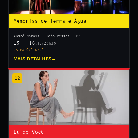
Memórias de Terra e Água
André Morais · João Pessoa — PB
15 · 16
20h30
.jun
Usina Cultural
MAIS DETALHES
→
12
Eu de Você