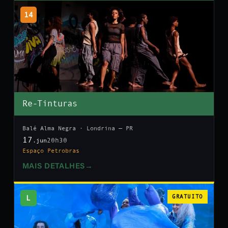
14
Re-Tinturas
Balé Alma Negra · Londrina — PR
17
20h30
.jun
Espaço Petrobras
MAIS DETALHES
→
L
GRATUITO