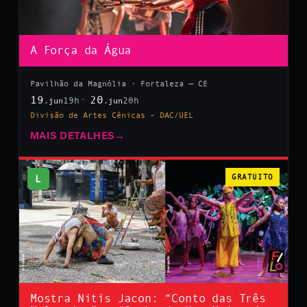
A Força da Água
Pavilhão da Magnólia · Fortaleza — CE
19
20
19h
20h
.jun
.jun
Divisão de Artes Cênicas – DAC/UEL
MAIS DETALHES
→
L
GRATUITO
Mostra Nitis Jacon: “Conto das Três