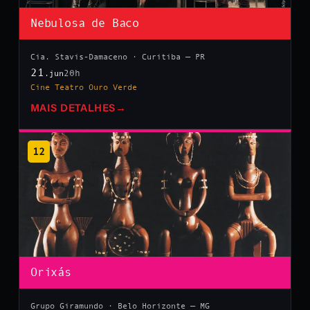
Nebulosa de Baco
Cia. Stavis-Damaceno · Curitiba — PR
21
20h
.jun
Cine Teatro Ouro Verde
MAIS DETALHES
→
12
Orixás
Grupo Giramundo · Belo Horizonte — MG