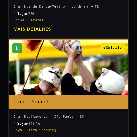
Cia. Nua de Dança-Teatro · Londrina — PR
14
20h
.jun
Usina Cultural
MAIS DETALHES
→
L
GRATUITO
Circo Secreto
Cia. Mevitevendo · São Paulo — SP
15
11h30
.jun
Royal Plaza Shopping