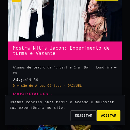
Mostra Nitis Jacon: Experimento de
turma e Vazante
Alunos de teatro da Funcart e Cia. Boi · Londrina —
PR
23
19h30
.jun
Divisão de Artes Cênicas – DAC/UEL
MAIS DETALHES
→
Usamos cookies para medir o acesso e melhorar
sua experiência no site.
10
REJEITAR
ACEITAR