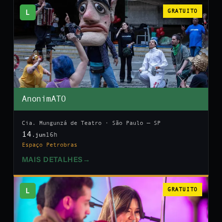
L
GRATUITO
AnonimATO
Cia. Mungunzá de Teatro · São Paulo — SP
14
16h
.jun
Espaço Petrobras
MAIS DETALHES
→
L
GRATUITO