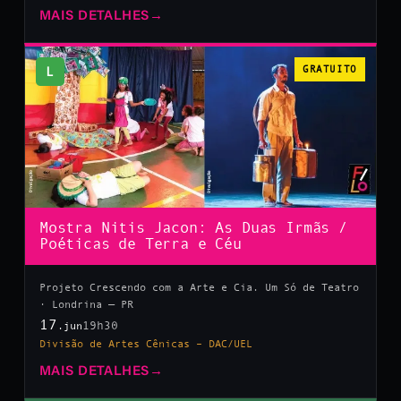
MAIS DETALHES
→
L
GRATUITO
Mostra Nitis Jacon: As Duas Irmãs /
Poéticas de Terra e Céu
Projeto Crescendo com a Arte e Cia. Um Só de Teatro
· Londrina — PR
17
19h30
.jun
Divisão de Artes Cênicas – DAC/UEL
MAIS DETALHES
→