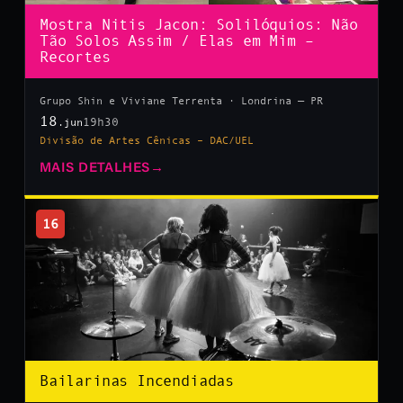
Mostra Nitis Jacon: Solilóquios: Não
Tão Solos Assim / Elas em Mim –
Recortes
Grupo Shin e Viviane Terrenta · Londrina — PR
18
19h30
.jun
Divisão de Artes Cênicas – DAC/UEL
MAIS DETALHES
→
16
Bailarinas Incendiadas