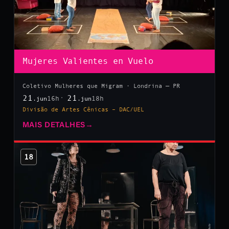
Mujeres Valientes en Vuelo
Coletivo Mulheres que Migram · Londrina — PR
21
21
16h
18h
.jun
.jun
Divisão de Artes Cênicas – DAC/UEL
MAIS DETALHES
→
18