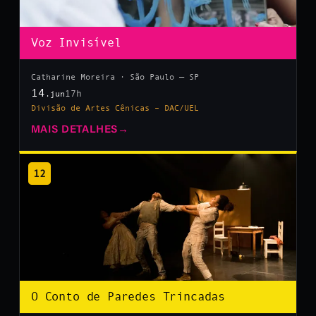
Voz Invisível
Catharine Moreira · São Paulo — SP
14
17h
.jun
Divisão de Artes Cênicas – DAC/UEL
MAIS DETALHES
→
12
O Conto de Paredes Trincadas