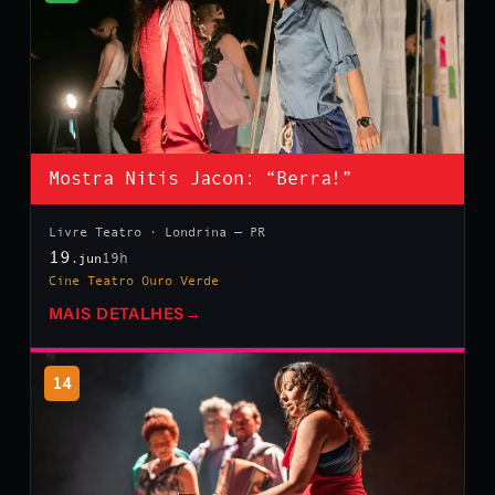
Mostra Nitis Jacon: “Berra!”
Livre Teatro · Londrina — PR
19
19h
.jun
Cine Teatro Ouro Verde
MAIS DETALHES
→
14