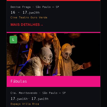
Denise Fraga · São Paulo — SP
16 · 17
20h
.jun
Cine Teatro Ouro Verde
MAIS DETALHES
→
L
Fábulas
Cia. Mevitevendo · São Paulo — SP
17
17
16h
19h
.jun
.jun
Espaço Villa Rica