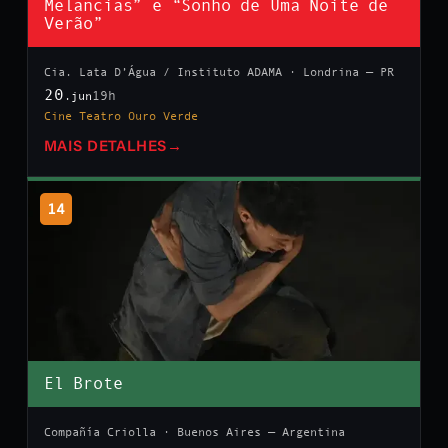
Melancias” e “Sonho de Uma Noite de
Verão”
Cia. Lata D’Água / Instituto ADAMA · Londrina — PR
20
19h
.jun
Cine Teatro Ouro Verde
MAIS DETALHES
→
14
El Brote
Compañía Criolla · Buenos Aires — Argentina