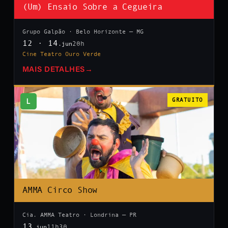
(Um) Ensaio Sobre a Cegueira
Grupo Galpão · Belo Horizonte — MG
12 · 14
20h
.jun
Cine Teatro Ouro Verde
MAIS DETALHES
→
L
GRATUITO
AMMA Circo Show
Cia. AMMA Teatro · Londrina — PR
13
11h30
.jun