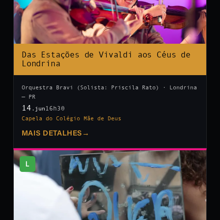
Das Estações de Vivaldi aos Céus de
Londrina
Orquestra Bravi (Solista: Priscila Rato) · Londrina
— PR
14
16h30
.jun
Capela do Colégio Mãe de Deus
MAIS DETALHES
→
L