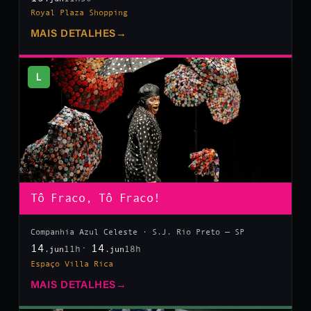
Royal Plaza Shopping
MAIS DETALHES
→
L
Tô Fraco, Tô Fraco!
Companhia Azul Celeste · S.J. Rio Preto — SP
14
14
11h
18h
.jun
.jun
Espaço Villa Rica
MAIS DETALHES
→