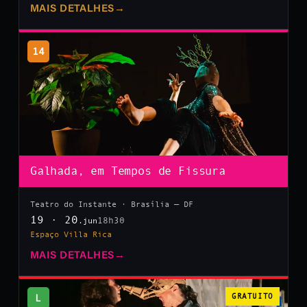
MAIS DETALHES
→
14
Galhada, em Tempos de Fissura
Teatro do Instante · Brasília — DF
19 · 20
18h30
.jun
Espaço Villa Rica
MAIS DETALHES
→
L
GRATUITO