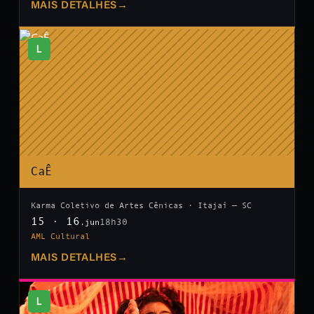
MAIS DETALHES
→
L
CaÊ
Karma Coletivo de Artes Cênicas · Itajaí — SC
15 · 16
18h30
.jun
AML Cultural
MAIS DETALHES
→
L