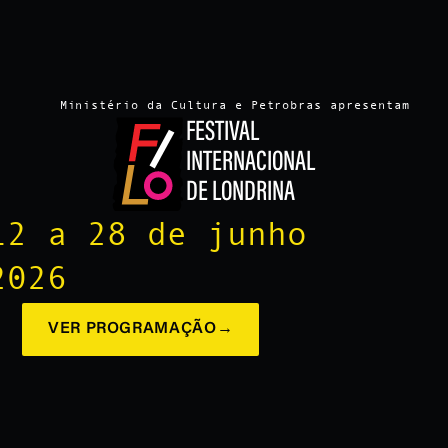
Ministério da Cultura e Petrobras apresentam
FESTIVAL
INTERNACIONAL
DE LONDRINA
12 a 28 de junho
2026
VER PROGRAMAÇÃO
→