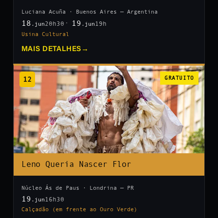
Luciana Acuña · Buenos Aires — Argentina
18
19
20h30
19h
.jun
.jun
Usina Cultural
MAIS DETALHES
→
12
GRATUITO
Leno Queria Nascer Flor
Núcleo Ás de Paus · Londrina — PR
19
16h30
.jun
Calçadão (em frente ao Ouro Verde)