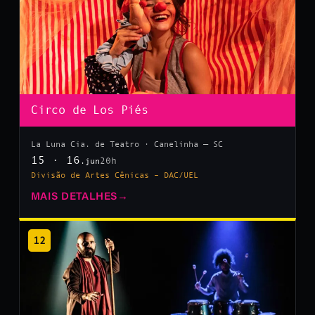
Circo de Los Piés
La Luna Cia. de Teatro · Canelinha — SC
15 · 16
20h
.jun
Divisão de Artes Cênicas – DAC/UEL
MAIS DETALHES
→
12