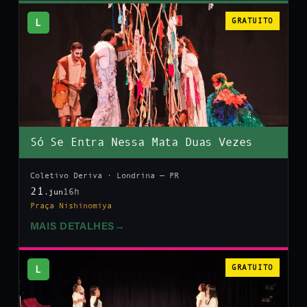
L
GRATUITO
Só Se Entra Nessa Mata Duas Vezes
Coletivo Deriva · Londrina — PR
21
16h
.jun
Praça Nishinomiya
MAIS DETALHES
→
L
GRATUITO