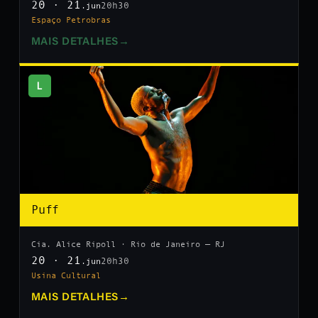
20 · 21
20h30
.jun
Espaço Petrobras
MAIS DETALHES
→
L
Puff
Cia. Alice Ripoll · Rio de Janeiro — RJ
20 · 21
20h30
.jun
Usina Cultural
MAIS DETALHES
→