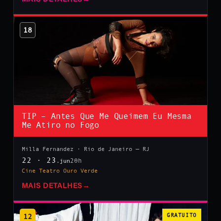
18
TIP – Antes Que Me Queimem Eu Mesma
Me Atiro no Fogo
Milla Fernandez · Rio de Janeiro — RJ
22 · 23
20h
.jun
Cine Teatro Ouro Verde
MAIS DETALHES
→
12
GRATUITO