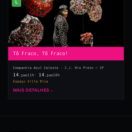
L
Tô Fraco, Tô Fraco!
Companhia Azul Celeste · S.J. Rio Preto — SP
14
14
11h
18h
.jun
.jun
Espaço Villa Rica
MAIS DETALHES
→