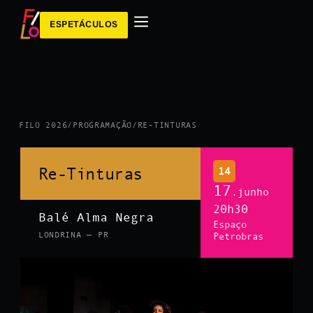
ESPETÁCULOS
FILO 2026
/
PROGRAMAÇÃO
/
RE-TINTURAS
Re-Tinturas
14
17
.junho
20h30
Balé Alma Negra
Espaço
LONDRINA — PR
Petrobras