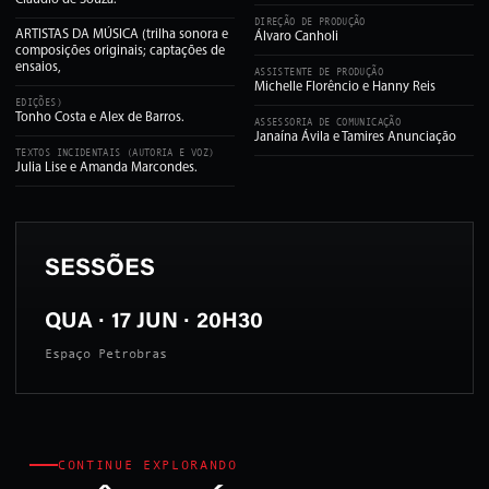
Claudio de Souza.
DIREÇÃO DE PRODUÇÃO
ARTISTAS DA MÚSICA (trilha sonora e
Álvaro Canholi
composições originais; captações de
ensaios,
ASSISTENTE DE PRODUÇÃO
Michelle Florêncio e Hanny Reis
EDIÇÕES)
Tonho Costa e Alex de Barros.
ASSESSORIA DE COMUNICAÇÃO
Janaína Ávila e Tamires Anunciação
TEXTOS INCIDENTAIS (AUTORIA E VOZ)
Julia Lise e Amanda Marcondes.
SESSÕES
QUA · 17 JUN · 20H30
Espaço Petrobras
CONTINUE EXPLORANDO