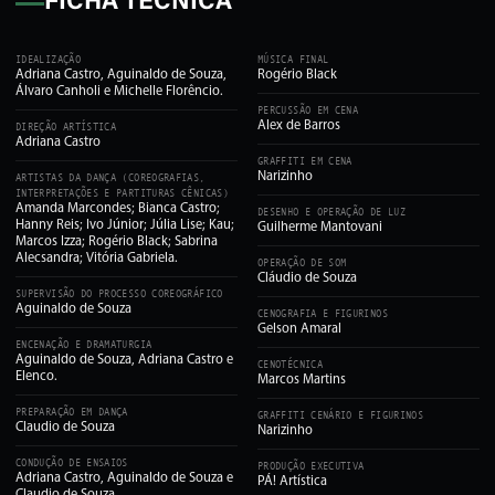
FICHA TÉCNICA
IDEALIZAÇÃO
MÚSICA FINAL
Adriana Castro, Aguinaldo de Souza,
Rogério Black
Álvaro Canholi e Michelle Florêncio.
PERCUSSÃO EM CENA
Alex de Barros
DIREÇÃO ARTÍSTICA
Adriana Castro
GRAFFITI EM CENA
Narizinho
ARTISTAS DA DANÇA (COREOGRAFIAS,
INTERPRETAÇÕES E PARTITURAS CÊNICAS)
Amanda Marcondes; Bianca Castro;
DESENHO E OPERAÇÃO DE LUZ
Hanny Reis; Ivo Júnior; Júlia Lise; Kau;
Guilherme Mantovani
Marcos Izza; Rogério Black; Sabrina
Alecsandra; Vitória Gabriela.
OPERAÇÃO DE SOM
Cláudio de Souza
SUPERVISÃO DO PROCESSO COREOGRÁFICO
Aguinaldo de Souza
CENOGRAFIA E FIGURINOS
Gelson Amaral
ENCENAÇÃO E DRAMATURGIA
Aguinaldo de Souza, Adriana Castro e
CENOTÉCNICA
Elenco.
Marcos Martins
PREPARAÇÃO EM DANÇA
GRAFFITI CENÁRIO E FIGURINOS
Claudio de Souza
Narizinho
CONDUÇÃO DE ENSAIOS
PRODUÇÃO EXECUTIVA
Adriana Castro, Aguinaldo de Souza e
PÁ! Artística