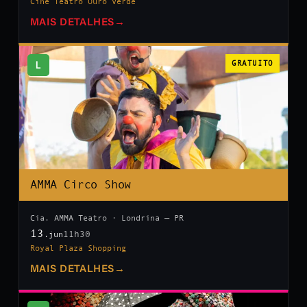
Cine Teatro Ouro Verde
MAIS DETALHES
→
L
GRATUITO
AMMA Circo Show
Cia. AMMA Teatro · Londrina — PR
13
11h30
.jun
Royal Plaza Shopping
MAIS DETALHES
→