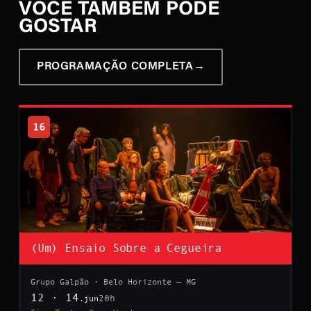
VOCÊ TAMBÉM PODE
GOSTAR
PROGRAMAÇÃO COMPLETA
→
16
(Um) Ensaio Sobre a Cegueira
Grupo Galpão · Belo Horizonte — MG
12 · 14
20h
.jun