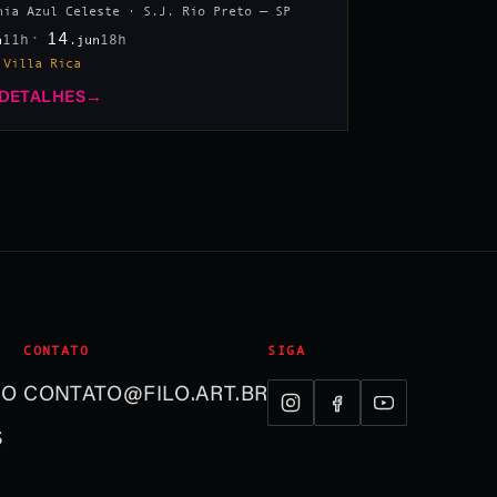
hia Azul Celeste · S.J. Rio Preto — SP
14
11h
18h
n
.jun
 Villa Rica
 DETALHES
→
CONTATO
SIGA
ÃO
CONTATO@FILO.ART.BR
S