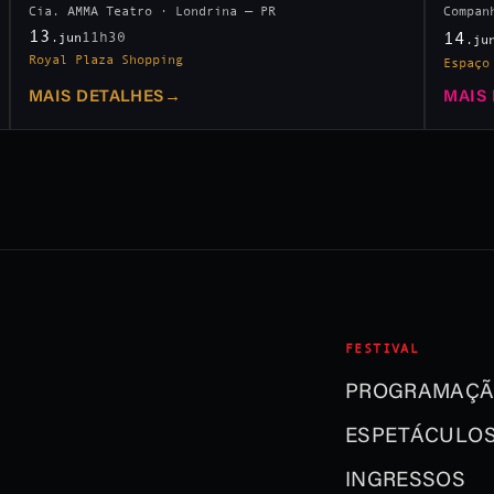
Cia. AMMA Teatro · Londrina — PR
Compan
13
14
11h30
.jun
.ju
Royal Plaza Shopping
Espaço
MAIS DETALHES
→
MAIS
FESTIVAL
PROGRAMAÇ
ESPETÁCULO
INGRESSOS