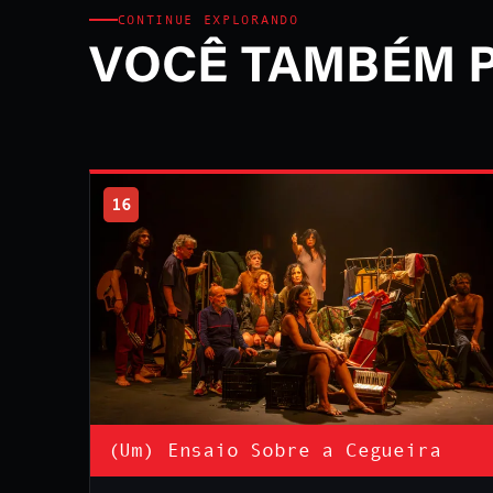
CONTINUE EXPLORANDO
VOCÊ TAMBÉM 
16
(Um) Ensaio Sobre a Cegueira