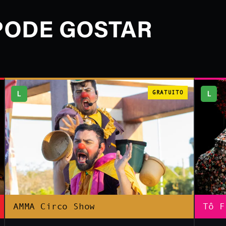
PODE GOSTAR
L
GRATUITO
L
AMMA Circo Show
Tô F