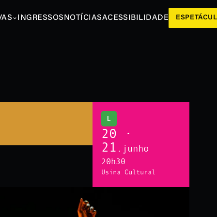
VAS
INGRESSOS
NOTÍCIAS
ACESSIBILIDADE
ESPETÁCU
L
20 ·
21
.junho
20h30
Usina Cultural