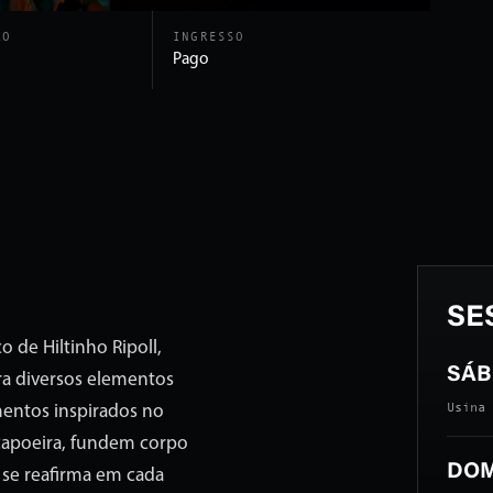
ÃO
INGRESSO
Pago
SE
 de Hiltinho Ripoll,
SÁB 
 diversos elementos
Usina 
mentos inspirados no
 capoeira, fundem corpo
DOM 
 se reafirma em cada