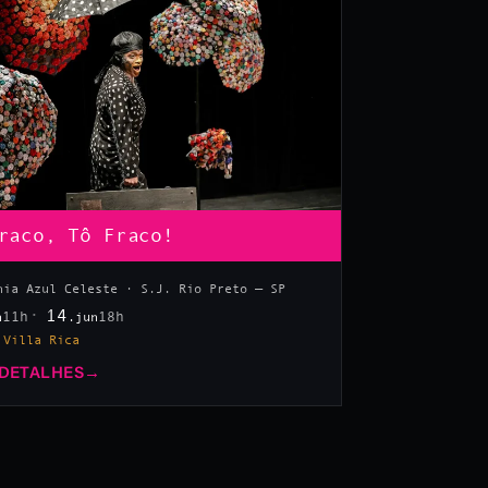
raco, Tô Fraco!
hia Azul Celeste · S.J. Rio Preto — SP
14
11h
18h
n
.jun
 Villa Rica
 DETALHES
→