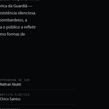
órica da Guardiã —
sistência silenciosa.
 bombardeios, a
o público a refletir
como formas de
OPERADORA DE SOM
Náthali Abatti
ARTISTA PLÁSTICO
Chico Santos