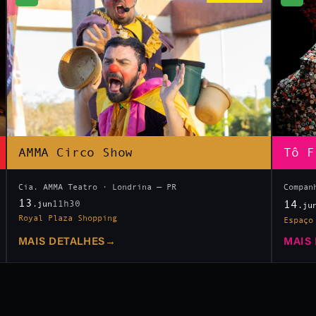
AMMA Circo Show
Tô F
Cia. AMMA Teatro · Londrina — PR
Compan
13
14
11h30
.jun
.ju
Royal Plaza Shopping
Espaço
MAIS DETALHES
→
MAIS