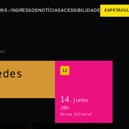
VAS
INGRESSOS
NOTÍCIAS
ACESSIBILIDADE
ESPETÁCU
DAS
edes
12
14
.junho
20h
Usina Cultural