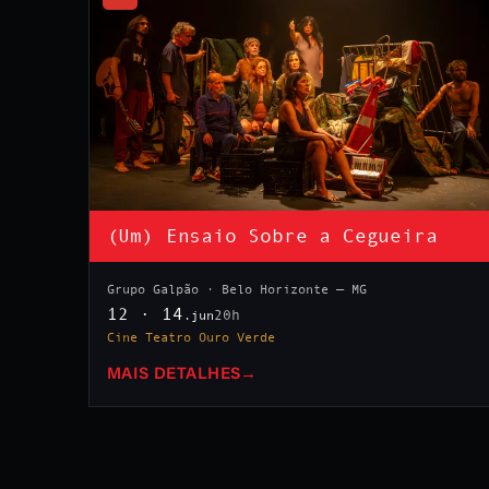
(Um) Ensaio Sobre a Cegueira
Grupo Galpão · Belo Horizonte — MG
12 · 14
20h
.jun
Cine Teatro Ouro Verde
MAIS DETALHES
→