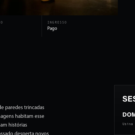
ÃO
INGRESSO
Pago
SE
e paredes trincadas
DOM 
nagens habitam esse
Usina 
dam histórias
ssado desperta novos