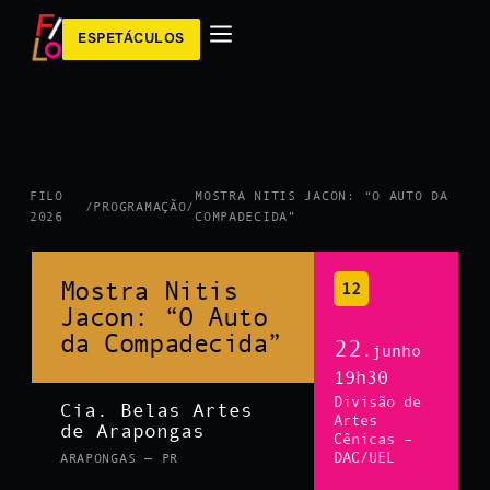
ESPETÁCULOS
FILO
MOSTRA NITIS JACON: “O AUTO DA
/
PROGRAMAÇÃO
/
2026
COMPADECIDA”
Mostra Nitis
12
Jacon: “O Auto
da Compadecida”
22
.junho
19h30
Divisão de
Cia. Belas Artes
Artes
de Arapongas
Cênicas –
DAC/UEL
ARAPONGAS — PR