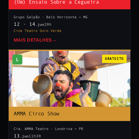
(Um) Ensaio Sobre a Cegueira
Grupo Galpão · Belo Horizonte — MG
12 · 14
20h
.jun
Cine Teatro Ouro Verde
MAIS DETALHES
→
L
GRATUITO
AMMA Circo Show
Cia. AMMA Teatro · Londrina — PR
13
11h30
.jun