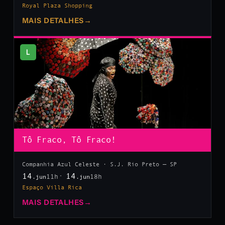
Royal Plaza Shopping
MAIS DETALHES
→
L
Tô Fraco, Tô Fraco!
Companhia Azul Celeste · S.J. Rio Preto — SP
14
14
11h
18h
.jun
.jun
Espaço Villa Rica
MAIS DETALHES
→