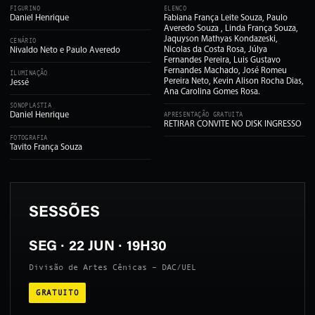
FIGURINO
ELENCO
Daniel Henrique
Fabiana França Leite Souza, Paulo
Averedo Souza , Linda França Souza,
Jaquyson Mathyas Kondazeski,
CENÁRIO
Nicolas da Costa Rosa, Júlya
Nivaldo Neto e Paulo Averedo
Fernandes Pereira, Luis Gustavo
Fernandes Machado, José Romeu
ILUMINAÇÃO
Pereira Neto, Kevin Alison Rocha Dias,
Jessé
Ana Carolina Gomes Rosa.
SONOPLASTIA
Daniel Henrique
APRESENTAÇÃO GRATUITA
RETIRAR CONVITE NO DISK INGRESSO
FOTOGRAFIA
Tavito França Souza
SESSÕES
SEG · 22 JUN · 19H30
Divisão de Artes Cênicas – DAC/UEL
GRATUITO