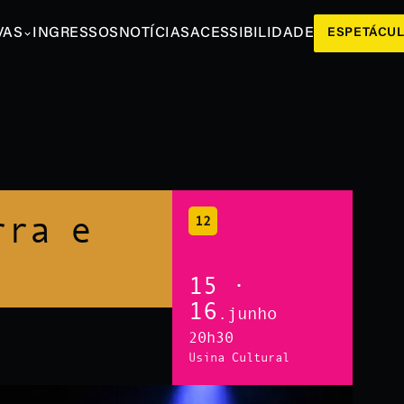
VAS
INGRESSOS
NOTÍCIAS
ACESSIBILIDADE
ESPETÁCU
rra e
12
15 ·
16
.junho
20h30
Usina Cultural