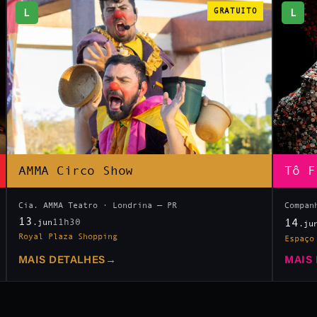
L
GRATUITO
L
AMMA Circo Show
Tô F
Cia. AMMA Teatro · Londrina — PR
Compan
13
14
11h30
.jun
.ju
Royal Plaza Shopping
Espaço
MAIS DETALHES
→
MAIS