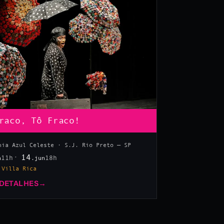
raco, Tô Fraco!
hia Azul Celeste · S.J. Rio Preto — SP
14
11h
18h
n
.jun
 Villa Rica
 DETALHES
→