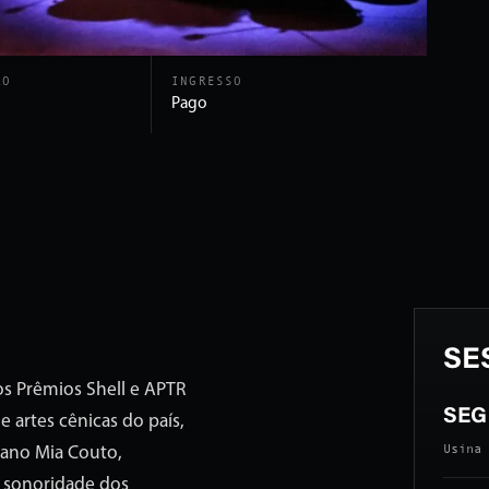
ÃO
INGRESSO
Pago
SE
os Prêmios Shell e APTR
SEG 
 artes cênicas do país,
Usina 
cano Mia Couto,
a sonoridade dos