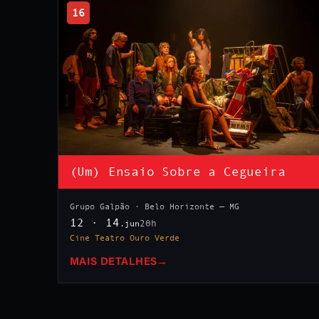
16
(Um) Ensaio Sobre a Cegueira
Grupo Galpão · Belo Horizonte — MG
12 · 14
20h
.jun
Cine Teatro Ouro Verde
MAIS DETALHES
→