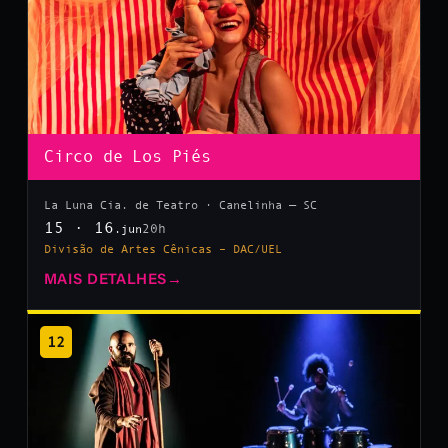
Circo de Los Piés
La Luna Cia. de Teatro · Canelinha — SC
15 · 16
20h
.jun
Divisão de Artes Cênicas – DAC/UEL
MAIS DETALHES
→
12