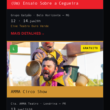
(Um) Ensaio Sobre a Cegueira
Grupo Galpão · Belo Horizonte — MG
12 · 14
20h
.jun
Cine Teatro Ouro Verde
MAIS DETALHES
→
L
GRATUITO
AMMA Circo Show
Cia. AMMA Teatro · Londrina — PR
13
11h30
.jun