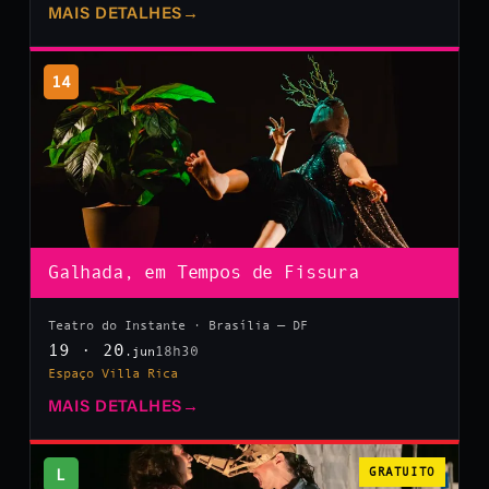
MAIS DETALHES
→
14
Galhada, em Tempos de Fissura
Teatro do Instante · Brasília — DF
19 · 20
18h30
.jun
Espaço Villa Rica
MAIS DETALHES
→
L
GRATUITO