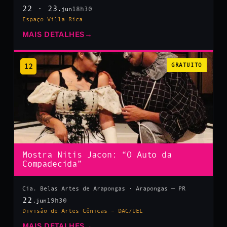
22 · 23
18h30
.jun
Espaço Villa Rica
MAIS DETALHES
→
12
GRATUITO
Mostra Nitis Jacon: “O Auto da
Compadecida”
Cia. Belas Artes de Arapongas · Arapongas — PR
22
19h30
.jun
Divisão de Artes Cênicas – DAC/UEL
MAIS DETALHES
→