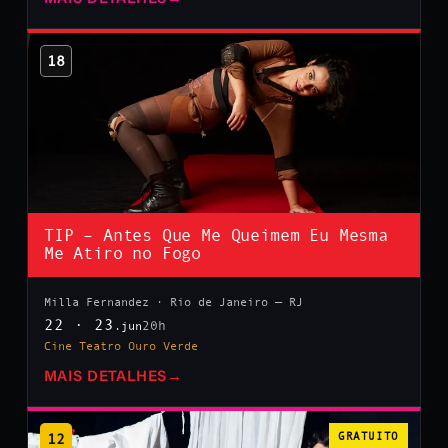
18
TIP – Antes Que Me Queimem Eu Mesma
Me Atiro no Fogo
Milla Fernandez · Rio de Janeiro — RJ
22 · 23
20h
.jun
Cine Teatro Ouro Verde
MAIS DETALHES
→
12
GRATUITO