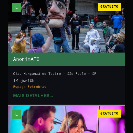
L
GRATUITO
AnonimATO
Cia. Mungunzá de Teatro · São Paulo — SP
14
16h
.jun
Espaço Petrobras
MAIS DETALHES
→
L
GRATUITO