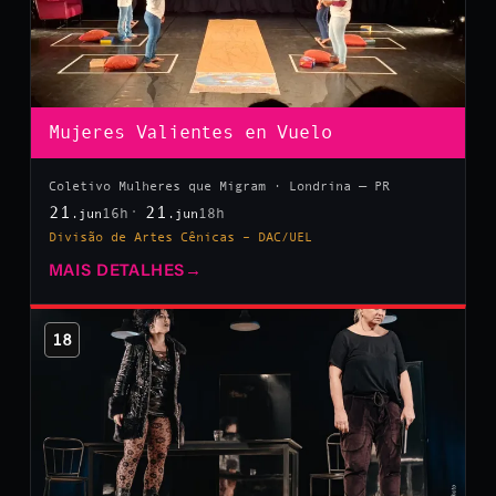
Mujeres Valientes en Vuelo
Coletivo Mulheres que Migram · Londrina — PR
21
21
16h
18h
.jun
.jun
Divisão de Artes Cênicas – DAC/UEL
MAIS DETALHES
→
18