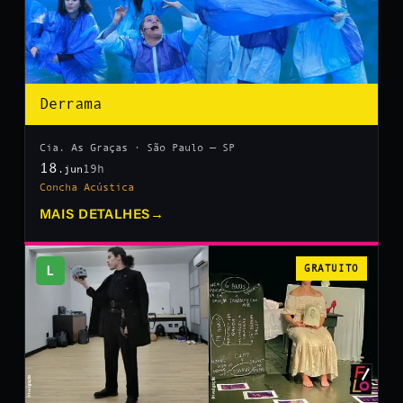
Derrama
Cia. As Graças · São Paulo — SP
18
19h
.jun
Concha Acústica
MAIS DETALHES
→
L
GRATUITO