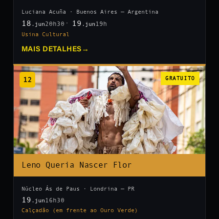
Luciana Acuña · Buenos Aires — Argentina
18
19
20h30
19h
.jun
.jun
Usina Cultural
MAIS DETALHES
→
12
GRATUITO
Leno Queria Nascer Flor
Núcleo Ás de Paus · Londrina — PR
19
16h30
.jun
Calçadão (em frente ao Ouro Verde)