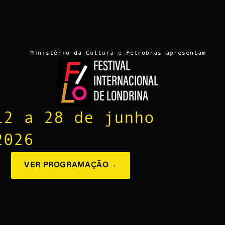
Ministério da Cultura e Petrobras apresentam
FESTIVAL
INTERNACIONAL
DE LONDRINA
12 a 28 de junho
2026
VER PROGRAMAÇÃO
→