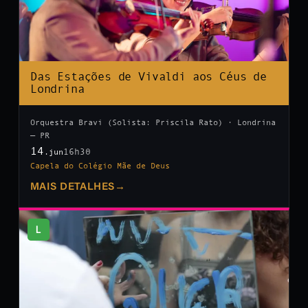
Das Estações de Vivaldi aos Céus de
Londrina
Orquestra Bravi (Solista: Priscila Rato) · Londrina
— PR
14
16h30
.jun
Capela do Colégio Mãe de Deus
MAIS DETALHES
→
L