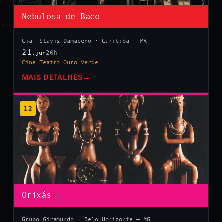
Nebulosa de Baco
Cia. Stavis-Damaceno · Curitiba — PR
21
20h
.jun
Cine Teatro Ouro Verde
MAIS DETALHES
→
12
Orixás
Grupo Giramundo · Belo Horizonte — MG