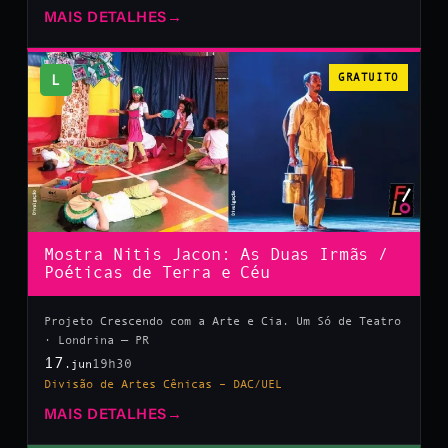
MAIS DETALHES
→
L
GRATUITO
Mostra Nitis Jacon: As Duas Irmãs /
Poéticas de Terra e Céu
Projeto Crescendo com a Arte e Cia. Um Só de Teatro
· Londrina — PR
17
19h30
.jun
Divisão de Artes Cênicas – DAC/UEL
MAIS DETALHES
→