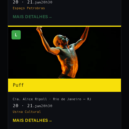
20 · 21
20h30
.jun
Espaço Petrobras
MAIS DETALHES
→
L
Puff
Cia. Alice Ripoll · Rio de Janeiro — RJ
20 · 21
20h30
.jun
Usina Cultural
MAIS DETALHES
→