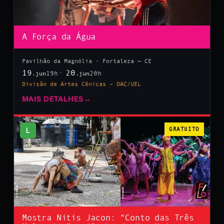
A Força da Água
Pavilhão da Magnólia · Fortaleza — CE
19
20
19h
20h
.jun
.jun
Divisão de Artes Cênicas – DAC/UEL
MAIS DETALHES
→
L
GRATUITO
Mostra Nitis Jacon: “Conto das Três