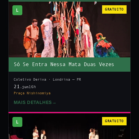
L
GRATUITO
Só Se Entra Nessa Mata Duas Vezes
Coletivo Deriva · Londrina — PR
21
16h
.jun
Praça Nishinomiya
MAIS DETALHES
→
L
GRATUITO