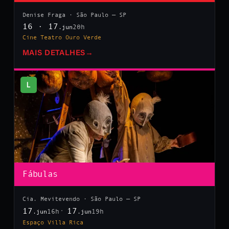
Denise Fraga · São Paulo — SP
16 · 17
20h
.jun
Cine Teatro Ouro Verde
MAIS DETALHES
→
L
Fábulas
Cia. Mevitevendo · São Paulo — SP
17
17
16h
19h
.jun
.jun
Espaço Villa Rica