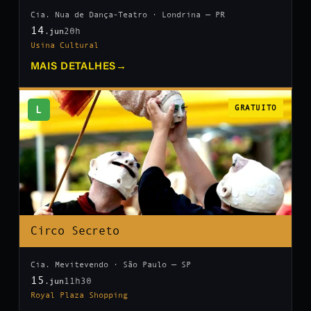
Cia. Nua de Dança-Teatro · Londrina — PR
14
20h
.jun
Usina Cultural
MAIS DETALHES
→
L
GRATUITO
Circo Secreto
Cia. Mevitevendo · São Paulo — SP
15
11h30
.jun
Royal Plaza Shopping