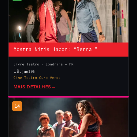
Mostra Nitis Jacon: “Berra!”
Livre Teatro · Londrina — PR
19
19h
.jun
Cine Teatro Ouro Verde
MAIS DETALHES
→
14