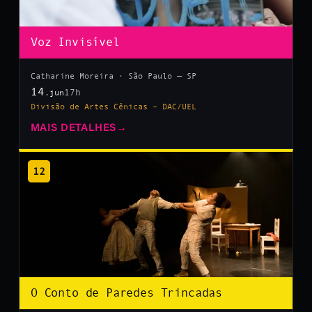
Voz Invisível
Catharine Moreira · São Paulo — SP
14
17h
.jun
Divisão de Artes Cênicas – DAC/UEL
MAIS DETALHES
→
12
O Conto de Paredes Trincadas