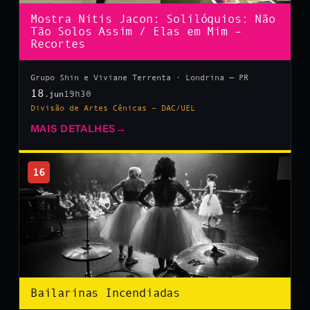
Mostra Nitis Jacon: Solilóquios: Não
Tão Solos Assim / Elas em Mim –
Recortes
Grupo Shin e Viviane Terrenta · Londrina — PR
18
19h30
.jun
Divisão de Artes Cênicas – DAC/UEL
MAIS DETALHES
→
16
Bailarinas Incendiadas