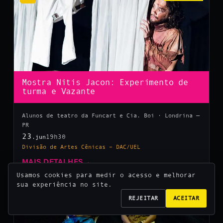
Mostra Nitis Jacon: Experimento de
turma e Vazante
Alunos de teatro da Funcart e Cia. Boi · Londrina —
PR
23
19h30
.jun
Divisão de Artes Cênicas – DAC/UEL
MAIS DETALHES
→
Usamos cookies para medir o acesso e melhorar
sua experiência no site.
10
REJEITAR
ACEITAR