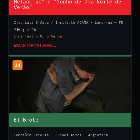
Melancias” e “Sonho de Uma Noite de
Verão”
Cia. Lata D’Água / Instituto ADAMA · Londrina — PR
20
19h
.jun
Cine Teatro Ouro Verde
MAIS DETALHES
→
14
El Brote
Compañía Criolla · Buenos Aires — Argentina