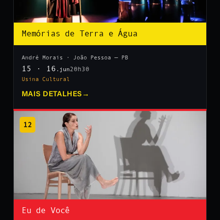
Memórias de Terra e Água
André Morais · João Pessoa — PB
15 · 16
20h30
.jun
Usina Cultural
MAIS DETALHES
→
12
Eu de Você