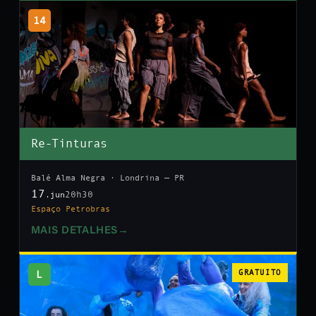
14
Re-Tinturas
Balé Alma Negra · Londrina — PR
17
20h30
.jun
Espaço Petrobras
MAIS DETALHES
→
L
GRATUITO