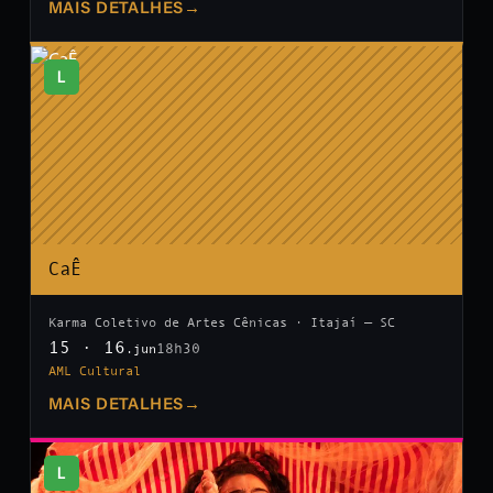
MAIS DETALHES
→
L
CaÊ
Karma Coletivo de Artes Cênicas · Itajaí — SC
15 · 16
18h30
.jun
AML Cultural
MAIS DETALHES
→
L