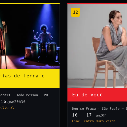
12
rias de Terra e
Eu de Você
Morais · João Pessoa — PB
 16
20h30
.jun
Cultural
Denise Fraga · São Paulo — 
16 · 17
20h
.jun
Cine Teatro Ouro Verde