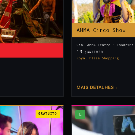
AMMA Circo Show
Cia. AMMA Teatro · Londrina
13
11h30
.jun
Royal Plaza Shopping
MAIS DETALHES
→
GRATUITO
L