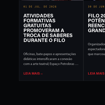
01 DE JUL. DE 2026
30 DE JUN
ATIVIDADES
FILO 
FORMATIVAS
POTÊN
GRATUITAS
REENC
PROMOVERAM A
GRAND
TROCA DE SABERES
DURANTE O FILO
Organizador
espectador
Oficinas, bate-papos e apresentações
que marcou 
didáticas intensificaram a conexão
Internaciona
com a arte teatral; Espaço Petrobras foi
de programa
um dos destaques
palcos da c
LEIA MAIS
→
LEIA MAIS