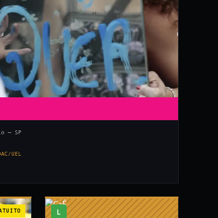
lo — SP
DAC/UEL
ATUITO
L