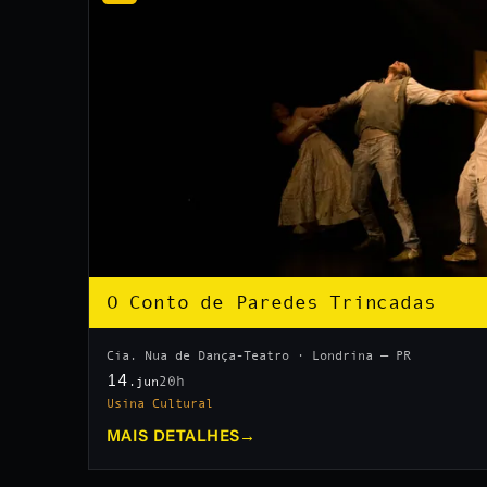
O Conto de Paredes Trincadas
Cia. Nua de Dança-Teatro · Londrina — PR
14
20h
.jun
Usina Cultural
MAIS DETALHES
→