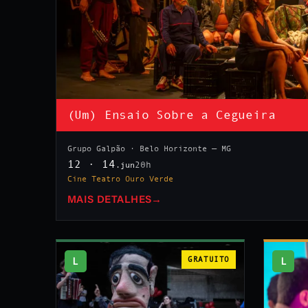
(Um) Ensaio Sobre a Cegueira
Grupo Galpão · Belo Horizonte — MG
12 · 14
20h
.jun
Cine Teatro Ouro Verde
MAIS DETALHES
→
L
GRATUITO
L