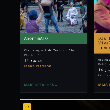
AnonimATO
Das 
Viva
Lond
Cia. Mungunzá de Teatro · São
Paulo — SP
Orques
14
16h
.jun
Rato) 
Espaço Petrobras
14
.ju
Capela
MAIS DETALHES
→
MAIS 
12