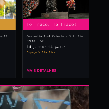
Tô Fraco, Tô Fraco!
 — PR
Companhia Azul Celeste · S.J. Rio
Preto — SP
14
14
11h
18h
.jun
.jun
Espaço Villa Rica
MAIS DETALHES
→