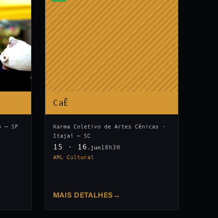
CaÊ
o — SP
Karma Coletivo de Artes Cênicas ·
Itajaí — SC
15 · 16
18h30
.jun
AML Cultural
MAIS DETALHES
→