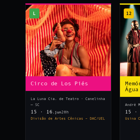
L
12
Circo de Los Piés
Memó
Água
La Luna Cia. de Teatro · Canelinha
— SC
André 
15 · 16
15 ·
20h
.jun
Divisão de Artes Cênicas – DAC/UEL
Usina 