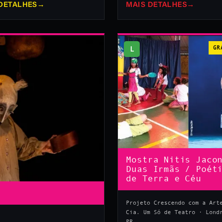
DETALHES
→
MAIS DETALHES
→
L
GR
Mostra Nitis Jaco
Duas Irmãs / Poét
de Terra e Céu
Projeto Crescendo com a Art
Cia. Um Só de Teatro · Lond
PR