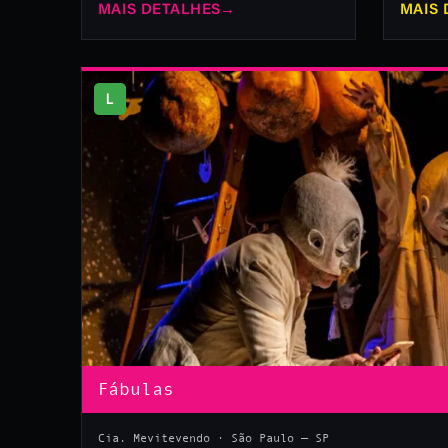
MAIS DETALHES
→
MAIS 
L
Fábulas
Cia. Mevitevendo · São Paulo — SP