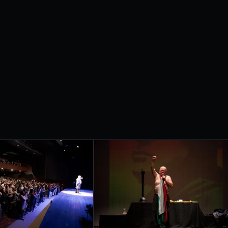
etrobras apresentam
IVAL
RNACIONAL
ONDRINA