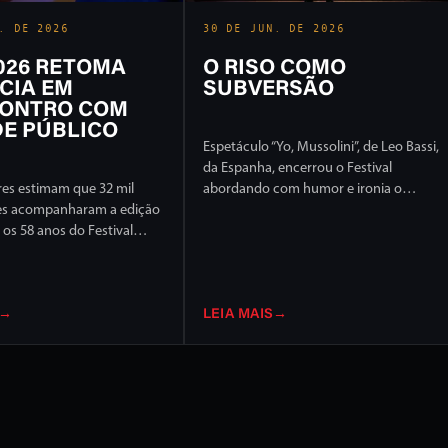
. DE 2026
30 DE JUN. DE 2026
2026 RETOMA
O RISO COMO
CIA EM
SUBVERSÃO
ONTRO COM
E PÚBLICO
Espetáculo “Yo, Mussolini”, de Leo Bassi,
da Espanha, encerrou o Festival
es estimam que 32 mil
abordando com humor e ironia o
es acompanharam a edição
extremismo político e ideológico
os 58 anos do Festival
l de Londrina, em 17 dias
ção intensa em ruas e
idade
→
LEIA MAIS
→