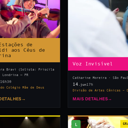
Estações de
ldi aos Céus de
rina
Voz Invisível
tra Bravi (Solista: Priscila
· Londrina — PR
Catharine Moreira · São Pau
16h30
n
14
17h
.jun
 do Colégio Mãe de Deus
Divisão de Artes Cênicas – 
DETALHES
→
MAIS DETALHES
→
L
GR