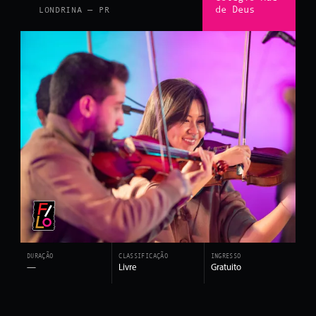
de Deus
LONDRINA — PR
DURAÇÃO
CLASSIFICAÇÃO
INGRESSO
—
Livre
Gratuito