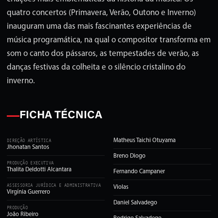
quatro concertos (Primavera, Verão, Outono e Inverno)
inauguram uma das mais fascinantes experiências de
música programática, na qual o compositor transforma em
som o canto dos pássaros, as tempestades de verão, as
danças festivas da colheita e o silêncio cristalino do
inverno.
FICHA TÉCNICA
Matheus Taichi Otuyama
DIREÇÃO ARTÍSTICA
Jhonatan Santos
Breno Diogo
PRODUÇÃO EXECUTIVA
Thalita Deldotti Alcantara
Fernando Campaner
ASSESSORIA JURÍDICA E ADMINISTRATIVA
Violas
Virgínia Guerrero
Daniel Salvadego
PRODUÇÃO
João Ribeiro