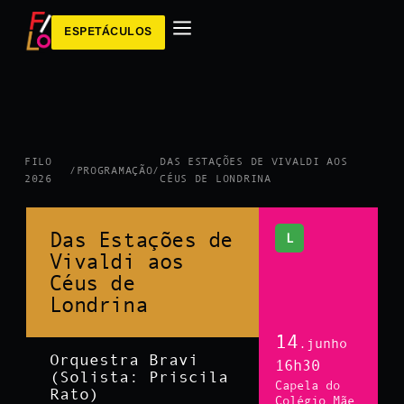
ESPETÁCULOS
FILO
DAS ESTAÇÕES DE VIVALDI AOS
/
PROGRAMAÇÃO
/
2026
CÉUS DE LONDRINA
Das Estações de
L
Vivaldi aos
Céus de
Londrina
14
.junho
Orquestra Bravi
16h30
(Solista: Priscila
Capela do
Rato)
Colégio Mãe