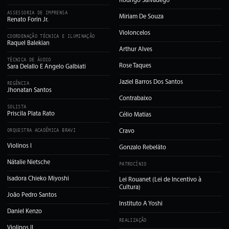
Rodrigo Salvadego
ASSESSORIA DE IMPRENSA
Miriam De Souza
Renato Forin Jr.
Violoncelos
COORDENAÇÃO TÉCNICA E ILUMINAÇÃO
Raquel Balekian
Arthur Alves
TÉCNICA DE ÁUDIO
Rose Taques
Sara Delallo E Angelo Galbiati
Jaziel Barros Dos Santos
REGÊNCIA
Jhonatan Santos
Contrabaixo
SOLISTA
Priscila Plata Rato
Célio Matias
ORQUESTRA ACADÊMICA BRAVI
Cravo
Violinos I
Gonzalo Rebeläto
Nátalie Nietsche
PATROCÍNIO
Isadora Chieko Miyoshi
Lei Rouanet (Lei de Incentivo à
Cultura)
João Pedro Santos
Instituto A Yoshi
Daniel Kenzo
REALIZAÇÃO
Violinos II