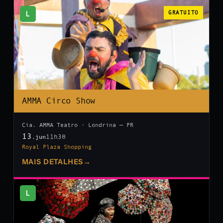
L
GRATUITO
AMMA Circo Show
Cia. AMMA Teatro · Londrina — PR
13
11h30
.jun
Royal Plaza Shopping
MAIS DETALHES
→
L