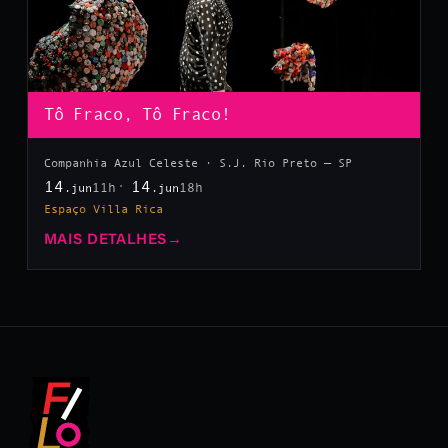
Tô Fraco, Tô Fraco!
Companhia Azul Celeste · S.J. Rio Preto — SP
14
14
11h
18h
.jun
.jun
Espaço Villa Rica
MAIS DETALHES
→