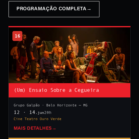
PROGRAMAÇÃO COMPLETA
→
16
(Um) Ensaio Sobre a Cegueira
Grupo Galpão · Belo Horizonte — MG
12 · 14
20h
.jun
Cine Teatro Ouro Verde
MAIS DETALHES
→