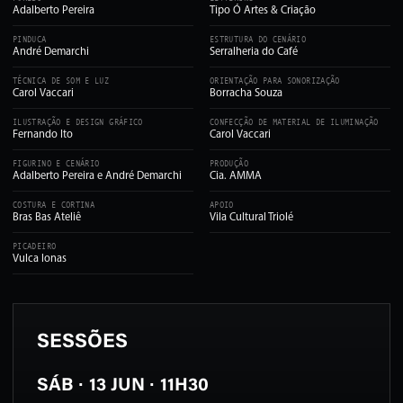
Adalberto Pereira
Tipo Ó Artes & Criação
PINDUCA
ESTRUTURA DO CENÁRIO
André Demarchi
Serralheria do Café
TÉCNICA DE SOM E LUZ
ORIENTAÇÃO PARA SONORIZAÇÃO
Carol Vaccari
Borracha Souza
ILUSTRAÇÃO E DESIGN GRÁFICO
CONFECÇÃO DE MATERIAL DE ILUMINAÇÃO
Fernando Ito
Carol Vaccari
FIGURINO E CENÁRIO
PRODUÇÃO
Adalberto Pereira e André Demarchi
Cia. AMMA
COSTURA E CORTINA
APOIO
Bras Bas Ateliê
Vila Cultural Triolé
PICADEIRO
Vulca lonas
SESSÕES
SÁB · 13 JUN · 11H30