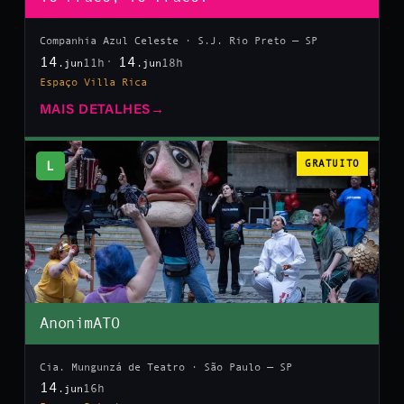
Companhia Azul Celeste · S.J. Rio Preto — SP
14
14
11h
18h
.jun
.jun
Espaço Villa Rica
MAIS DETALHES
→
L
GRATUITO
AnonimATO
Cia. Mungunzá de Teatro · São Paulo — SP
14
16h
.jun