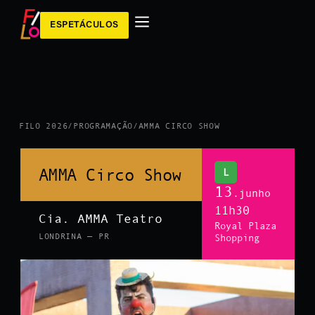
ESPETÁCULOS
FILO 2026
/
PROGRAMAÇÃO
/
AMMA CIRCO SHOW
AMMA Circo Show
L
13
.junho
11h30
Cia. AMMA Teatro
Royal Plaza
LONDRINA — PR
Shopping