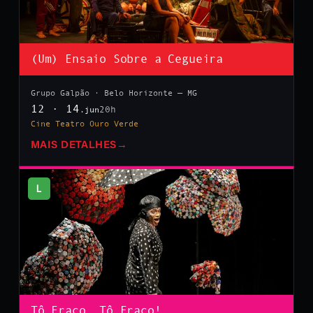
(Um) Ensaio Sobre a Cegueira
Grupo Galpão · Belo Horizonte — MG
12 · 14
20h
.jun
Cine Teatro Ouro Verde
MAIS DETALHES
→
L
Tô Fraco, Tô Fraco!