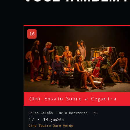
16
(Um) Ensaio Sobre a Cegueira
Grupo Galpão · Belo Horizonte — MG
12 · 14
20h
.jun
Cine Teatro Ouro Verde