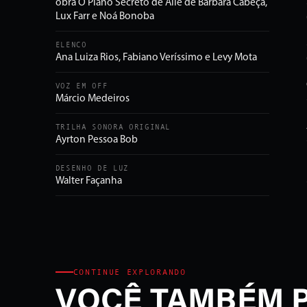
obra O Plano Secreto de Alie de Bárbara Cabeça,
Lux Farr e Noá Bonoba
ELENCO
Ana Luiza Rios, Fabiano Veríssimo e Levy Mota
VOZ EM OFF
Márcio Medeiros
TRILHA SONORA ORIGINAL
Ayrton Pessoa Bob
DESENHO DE LUZ
Walter Façanha
CONTINUE EXPLORANDO
VOCÊ TAMBÉM 