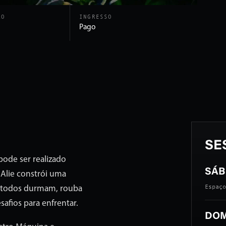
ÃO
INGRESSO
Pago
SE
pode ser realizado
SÁB 
 Alie constrói uma
Espaço
 todos durmam, rouba
safios para enfrentar.
DOM 