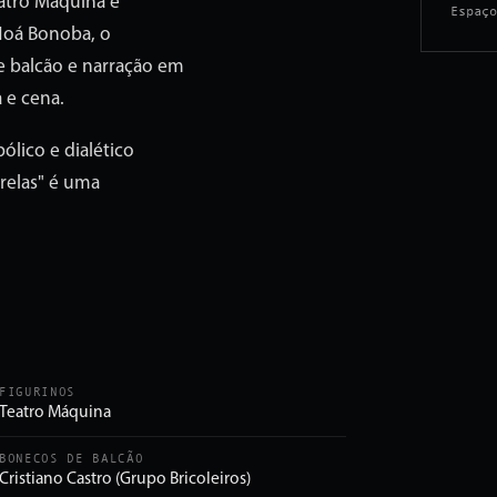
eatro Máquina e
Espaço
 Noá Bonoba, o
e balcão e narração em
 e cena.
ólico e dialético
trelas" é uma
FIGURINOS
Teatro Máquina
BONECOS DE BALCÃO
Cristiano Castro (Grupo Bricoleiros)