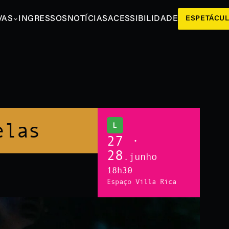
VAS
INGRESSOS
NOTÍCIAS
ACESSIBILIDADE
ESPETÁCU
elas
L
27 ·
28
.junho
18h30
Espaço Villa Rica