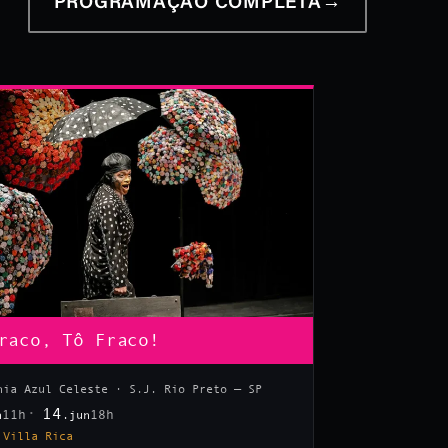
PROGRAMAÇÃO COMPLETA
→
raco, Tô Fraco!
hia Azul Celeste · S.J. Rio Preto — SP
14
11h
18h
n
.jun
 Villa Rica