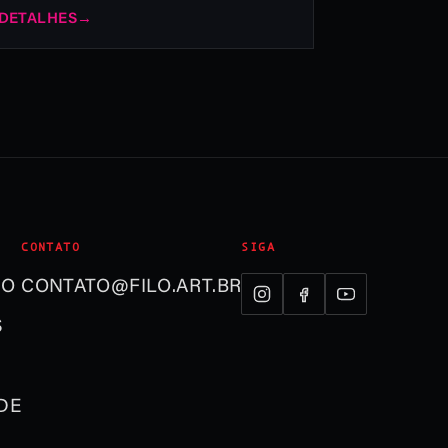
 DETALHES
→
CONTATO
SIGA
ÃO
CONTATO@FILO.ART.BR
S
DE