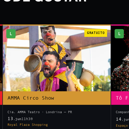
L
GRATUITO
L
AMMA Circo Show
Tô F
Cia. AMMA Teatro · Londrina — PR
Compan
13
14
11h30
.jun
.ju
Royal Plaza Shopping
Espaço