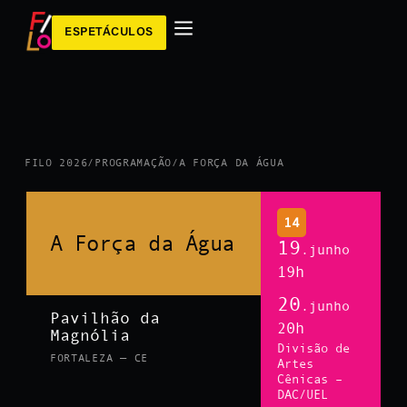
ESPETÁCULOS
FILO 2026
/
PROGRAMAÇÃO
/
A FORÇA DA ÁGUA
14
A Força da Água
19
.junho
19h
20
.junho
Pavilhão da
20h
Magnólia
Divisão de
FORTALEZA — CE
Artes
Cênicas –
DAC/UEL