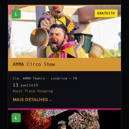
L
GRATUITO
AMMA Circo Show
Cia. AMMA Teatro · Londrina — PR
13
11h30
.jun
Royal Plaza Shopping
MAIS DETALHES
→
L