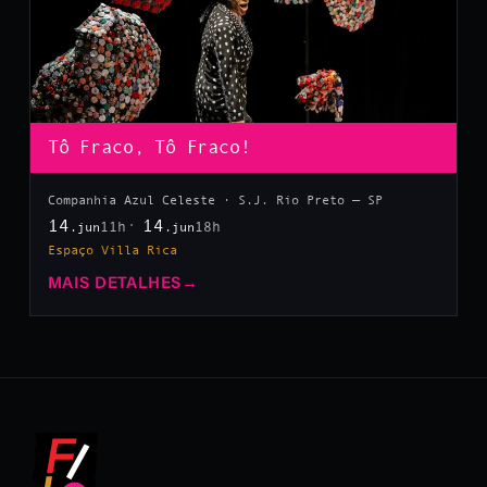
Tô Fraco, Tô Fraco!
Companhia Azul Celeste · S.J. Rio Preto — SP
14
14
11h
18h
.jun
.jun
Espaço Villa Rica
MAIS DETALHES
→