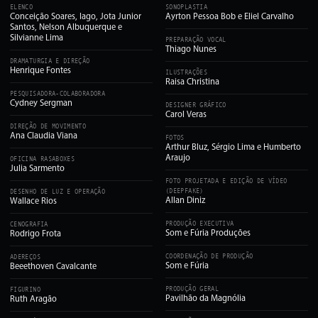
ELENCO
SONOPLASTIA
Conceição Soares, Iago, Jota Junior
Ayrton Pessoa Bob e Eliel Carvalho
Santos, Nelson Albuquerque e
Silvianne Lima
PREPARAÇÃO VOCAL
Thiago Nunes
DRAMATURGIA E DIREÇÃO
Henrique Fontes
ILUSTRAÇÕES
Raisa Christina
PESQUISADORA-COLABORADORA
Cydney Sergman
DESIGNER GRÁFICO
Carol Veras
DIREÇÃO DE MOVIMENTO
Ana Claudia Viana
FOTOS
Arthur Bluz, Sérgio Lima e Humberto
Araujo
OFICINA RASABOXES
Julia Sarmento
FOTO PROJETADA E EDIÇÃO DE VÍDEO
(DEEPFAKE)
DESENHO DE LUZ E OPERAÇÃO
Allan Diniz
Wallace Rios
PRODUÇÃO EXECUTIVA
CENOGRAFIA
Som e Fúria Produções
Rodrigo Frota
COORDENAÇÃO DE PRODUÇÃO
ADEREÇOS
Som e Fúria
Beeethoven Cavalcante
PRODUÇÃO GERAL
FIGURINO
Pavilhão da Magnólia
Ruth Aragão