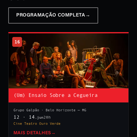
PROGRAMAÇÃO COMPLETA
→
16
(Um) Ensaio Sobre a Cegueira
Grupo Galpão · Belo Horizonte — MG
12 · 14
20h
.jun
Cine Teatro Ouro Verde
MAIS DETALHES
→