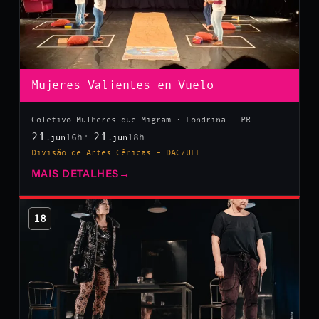
Mujeres Valientes en Vuelo
Coletivo Mulheres que Migram · Londrina — PR
21
21
16h
18h
.jun
.jun
Divisão de Artes Cênicas – DAC/UEL
MAIS DETALHES
→
18