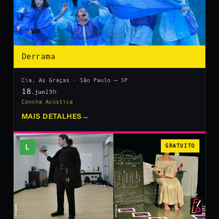
Derrama
Cia. As Graças · São Paulo — SP
18
19h
.jun
Concha Acústica
MAIS DETALHES
→
L
GRATUITO