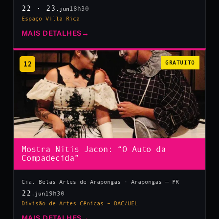
22 · 23
18h30
.jun
Espaço Villa Rica
MAIS DETALHES
→
12
GRATUITO
Mostra Nitis Jacon: “O Auto da
Compadecida”
Cia. Belas Artes de Arapongas · Arapongas — PR
22
19h30
.jun
Divisão de Artes Cênicas – DAC/UEL
MAIS DETALHES
→