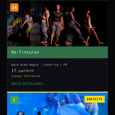
14
Re-Tinturas
Balé Alma Negra · Londrina — PR
17
20h30
.jun
Espaço Petrobras
MAIS DETALHES
→
L
GRATUITO