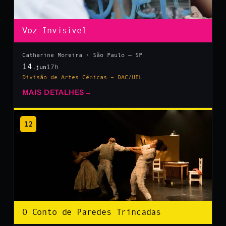
Voz Invisível
Catharine Moreira · São Paulo — SP
14
17h
.jun
Divisão de Artes Cênicas – DAC/UEL
MAIS DETALHES
→
12
O Conto de Paredes Trincadas