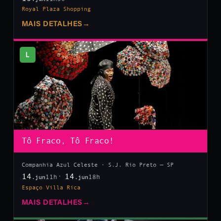
Royal Plaza Shopping
MAIS DETALHES
→
L
Tô Fraco, Tô Fraco!
Companhia Azul Celeste · S.J. Rio Preto — SP
14
14
11h
18h
.jun
.jun
Espaço Villa Rica
MAIS DETALHES
→