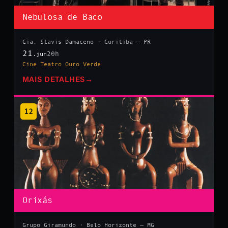
Nebulosa de Baco
Cia. Stavis-Damaceno · Curitiba — PR
21
20h
.jun
Cine Teatro Ouro Verde
MAIS DETALHES
→
12
Orixás
Grupo Giramundo · Belo Horizonte — MG