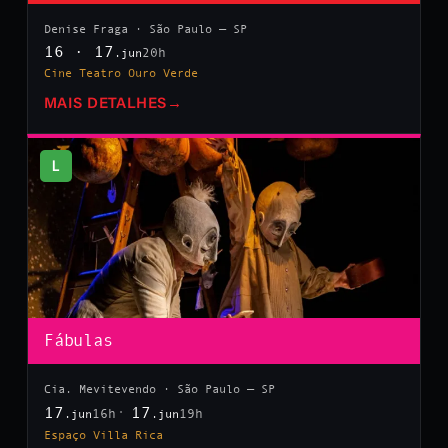
Denise Fraga · São Paulo — SP
16 · 17
20h
.jun
Cine Teatro Ouro Verde
MAIS DETALHES
→
L
Fábulas
Cia. Mevitevendo · São Paulo — SP
17
17
16h
19h
.jun
.jun
Espaço Villa Rica