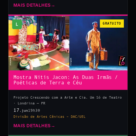
MAIS DETALHES
→
L
GRATUITO
Mostra Nitis Jacon: As Duas Irmãs /
Poéticas de Terra e Céu
Projeto Crescendo com a Arte e Cia. Um Só de Teatro
· Londrina — PR
17
19h30
.jun
Divisão de Artes Cênicas – DAC/UEL
MAIS DETALHES
→