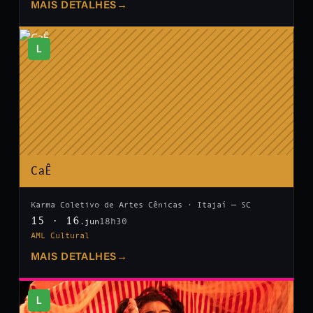
MAIS DETALHES
→
L
CaÊ
Karma Coletivo de Artes Cênicas · Itajaí — SC
15 · 16
18h30
.jun
AML Cultural
MAIS DETALHES
→
L