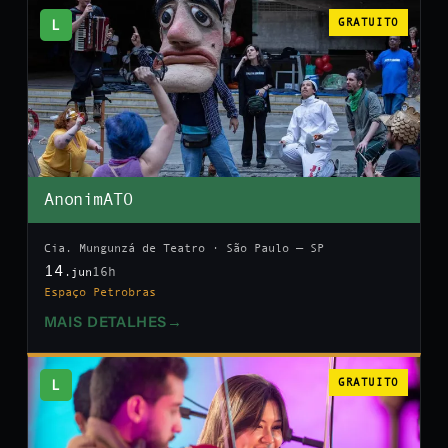
L
GRATUITO
AnonimATO
Cia. Mungunzá de Teatro · São Paulo — SP
14
16h
.jun
Espaço Petrobras
MAIS DETALHES
→
L
GRATUITO