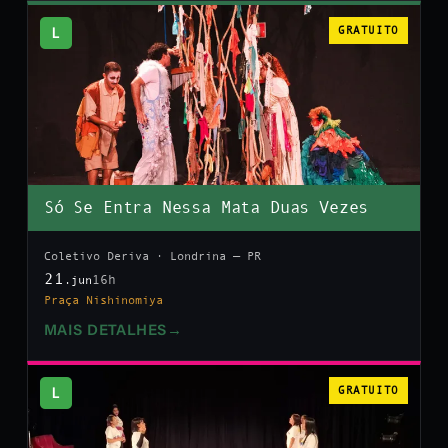
L
GRATUITO
Só Se Entra Nessa Mata Duas Vezes
Coletivo Deriva · Londrina — PR
21
16h
.jun
Praça Nishinomiya
MAIS DETALHES
→
L
GRATUITO