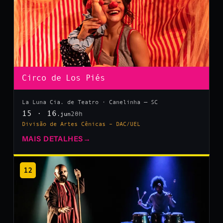
Circo de Los Piés
La Luna Cia. de Teatro · Canelinha — SC
15 · 16
20h
.jun
Divisão de Artes Cênicas – DAC/UEL
MAIS DETALHES
→
12