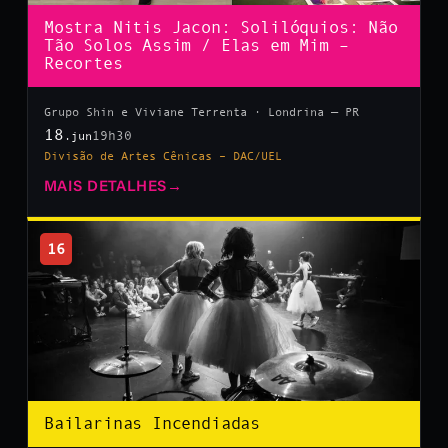
Mostra Nitis Jacon: Solilóquios: Não
Tão Solos Assim / Elas em Mim –
Recortes
Grupo Shin e Viviane Terrenta · Londrina — PR
18
19h30
.jun
Divisão de Artes Cênicas – DAC/UEL
MAIS DETALHES
→
16
Bailarinas Incendiadas