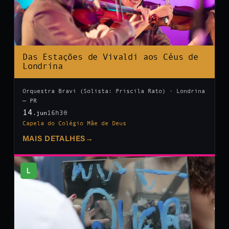
Das Estações de Vivaldi aos Céus de
Londrina
Orquestra Bravi (Solista: Priscila Rato) · Londrina
— PR
14
16h30
.jun
Capela do Colégio Mãe de Deus
MAIS DETALHES
→
L