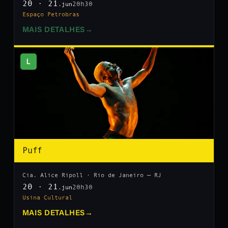
20 · 21
20h30
.jun
Espaço Petrobras
MAIS DETALHES
→
L
Puff
Cia. Alice Ripoll · Rio de Janeiro — RJ
20 · 21
20h30
.jun
Usina Cultural
MAIS DETALHES
→