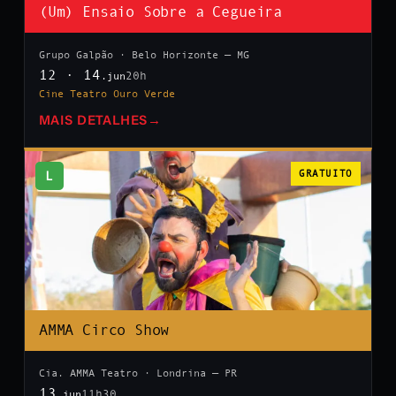
(Um) Ensaio Sobre a Cegueira
Grupo Galpão · Belo Horizonte — MG
12 · 14
20h
.jun
Cine Teatro Ouro Verde
MAIS DETALHES
→
L
GRATUITO
AMMA Circo Show
Cia. AMMA Teatro · Londrina — PR
13
11h30
.jun