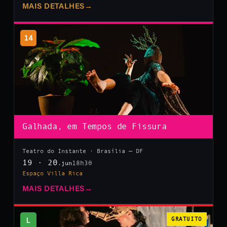
MAIS DETALHES
→
14
Galhada, em Tempos de Fissura
Teatro do Instante · Brasília — DF
19 · 20
18h30
.jun
Espaço Villa Rica
MAIS DETALHES
→
L
GRATUITO