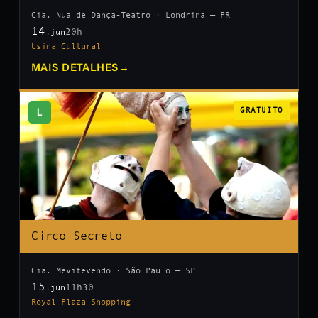
Cia. Nua de Dança-Teatro · Londrina — PR
14
20h
.jun
Usina Cultural
MAIS DETALHES
→
L
GRATUITO
Circo Secreto
Cia. Mevitevendo · São Paulo — SP
15
11h30
.jun
Royal Plaza Shopping