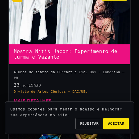
Mostra Nitis Jacon: Experimento de
turma e Vazante
Alunos de teatro da Funcart e Cia. Boi · Londrina —
PR
23
19h30
.jun
Divisão de Artes Cênicas – DAC/UEL
MAIS DETALHES
→
Usamos cookies para medir o acesso e melhorar
sua experiência no site.
10
REJEITAR
ACEITAR