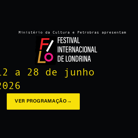
Ministério da Cultura e Petrobras apresentam
FESTIVAL
INTERNACIONAL
DE LONDRINA
12 a 28 de junho
2026
VER PROGRAMAÇÃO
→