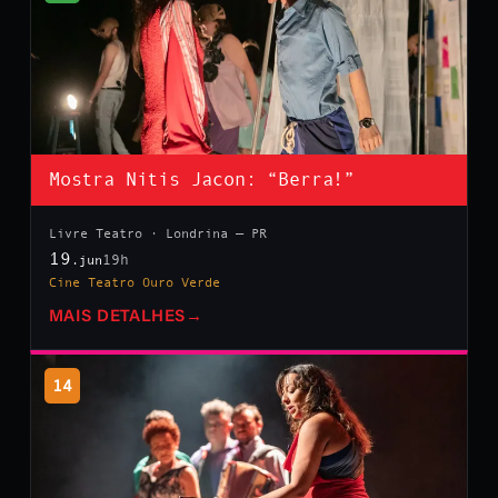
Mostra Nitis Jacon: “Berra!”
Livre Teatro · Londrina — PR
19
19h
.jun
Cine Teatro Ouro Verde
MAIS DETALHES
→
14