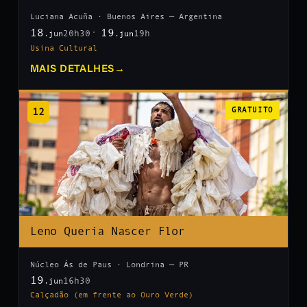
Luciana Acuña · Buenos Aires — Argentina
18
19
20h30
19h
.jun
.jun
Usina Cultural
MAIS DETALHES
→
12
GRATUITO
Leno Queria Nascer Flor
Núcleo Ás de Paus · Londrina — PR
19
16h30
.jun
Calçadão (em frente ao Ouro Verde)