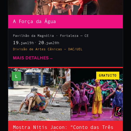
A Força da Água
Pavilhão da Magnólia · Fortaleza — CE
19
20
19h
20h
.jun
.jun
Divisão de Artes Cênicas – DAC/UEL
MAIS DETALHES
→
L
GRATUITO
Mostra Nitis Jacon: “Conto das Três