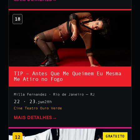
18
TIP – Antes Que Me Queimem Eu Mesma
Me Atiro no Fogo
Milla Fernandez · Rio de Janeiro — RJ
22 · 23
20h
.jun
Cine Teatro Ouro Verde
MAIS DETALHES
→
12
GRATUITO