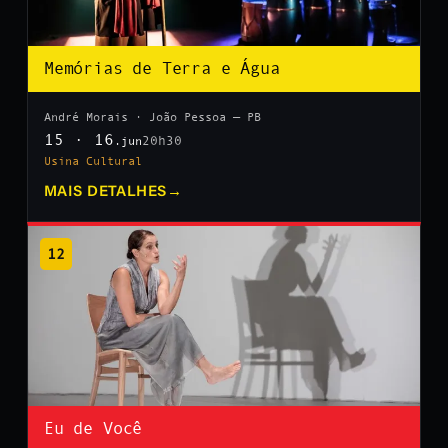
Memórias de Terra e Água
André Morais · João Pessoa — PB
15 · 16
20h30
.jun
Usina Cultural
MAIS DETALHES
→
12
Eu de Você