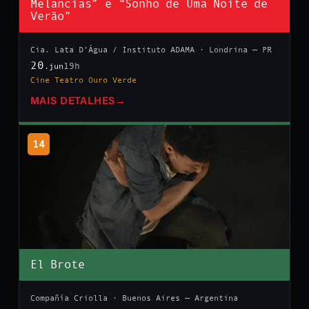
Melancias” e “Sonho de Uma Noite de
Verão”
Cia. Lata D’Água / Instituto ADAMA · Londrina — PR
20
19h
.jun
Cine Teatro Ouro Verde
MAIS DETALHES
→
14
El Brote
Compañía Criolla · Buenos Aires — Argentina