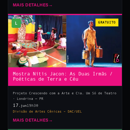
MAIS DETALHES
→
L
GRATUITO
Mostra Nitis Jacon: As Duas Irmãs /
Poéticas de Terra e Céu
Projeto Crescendo com a Arte e Cia. Um Só de Teatro
· Londrina — PR
17
19h30
.jun
Divisão de Artes Cênicas – DAC/UEL
MAIS DETALHES
→