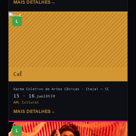
MAIS DETALHES
→
L
CaÊ
Karma Coletivo de Artes Cênicas · Itajaí — SC
15 · 16
18h30
.jun
AML Cultural
MAIS DETALHES
→
L