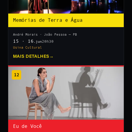
Memórias de Terra e Água
André Morais · João Pessoa — PB
15 · 16
20h30
.jun
Usina Cultural
MAIS DETALHES
→
12
Eu de Você