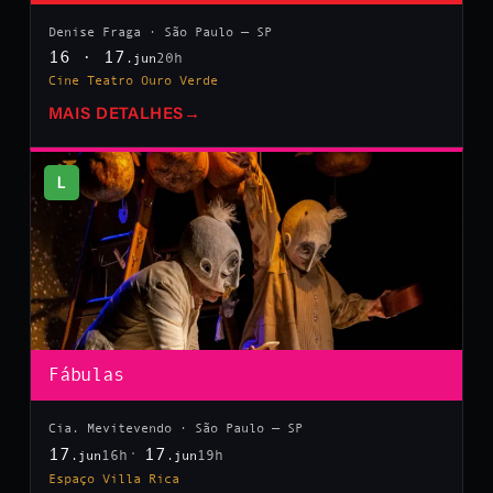
Denise Fraga · São Paulo — SP
16 · 17
20h
.jun
Cine Teatro Ouro Verde
MAIS DETALHES
→
L
Fábulas
Cia. Mevitevendo · São Paulo — SP
17
17
16h
19h
.jun
.jun
Espaço Villa Rica