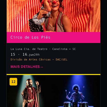
Circo de Los Piés
La Luna Cia. de Teatro · Canelinha — SC
15 · 16
20h
.jun
Divisão de Artes Cênicas – DAC/UEL
MAIS DETALHES
→
12