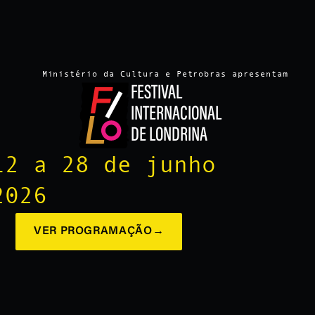
Ministério da Cultura e Petrobras apresentam
FESTIVAL
INTERNACIONAL
DE LONDRINA
12 a 28 de junho
2026
VER PROGRAMAÇÃO
→