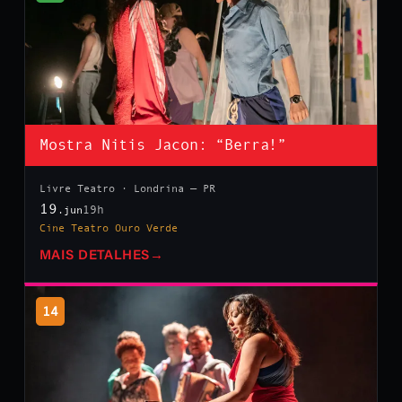
Mostra Nitis Jacon: “Berra!”
Livre Teatro · Londrina — PR
19
19h
.jun
Cine Teatro Ouro Verde
MAIS DETALHES
→
14