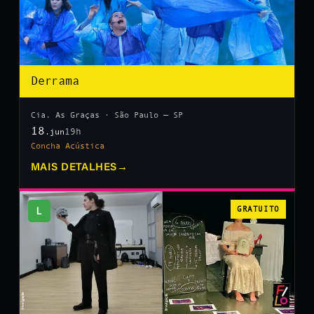
Derrama
Cia. As Graças · São Paulo — SP
18
19h
.jun
Concha Acústica
MAIS DETALHES
→
L
GRATUITO