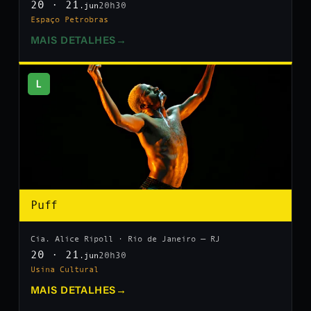
20 · 21
20h30
.jun
Espaço Petrobras
MAIS DETALHES
→
L
Puff
Cia. Alice Ripoll · Rio de Janeiro — RJ
20 · 21
20h30
.jun
Usina Cultural
MAIS DETALHES
→