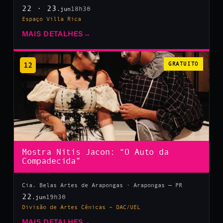
22 · 23
18h30
.jun
Espaço Villa Rica
MAIS DETALHES
→
12
GRATUITO
Mostra Nitis Jacon: “O Auto da
Compadecida”
Cia. Belas Artes de Arapongas · Arapongas — PR
22
19h30
.jun
Divisão de Artes Cênicas – DAC/UEL
MAIS DETALHES
→