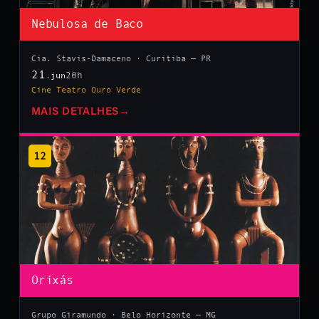
Nebulosa de Baco
Cia. Stavis-Damaceno · Curitiba — PR
21
20h
.jun
Cine Teatro Ouro Verde
MAIS DETALHES
→
12
Orixás
Grupo Giramundo · Belo Horizonte — MG