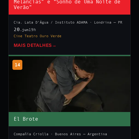
Melancias” e “Sonho de Uma Noite de
Verão”
Cia. Lata D’Água / Instituto ADAMA · Londrina — PR
20
19h
.jun
Cine Teatro Ouro Verde
MAIS DETALHES
→
14
El Brote
Compañía Criolla · Buenos Aires — Argentina