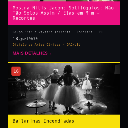
Mostra Nitis Jacon: Solilóquios: Não
Tão Solos Assim / Elas em Mim –
Recortes
Grupo Shin e Viviane Terrenta · Londrina — PR
18
19h30
.jun
Divisão de Artes Cênicas – DAC/UEL
MAIS DETALHES
→
16
Bailarinas Incendiadas