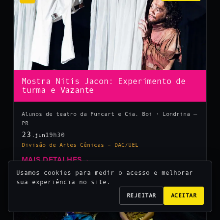
Mostra Nitis Jacon: Experimento de
turma e Vazante
Alunos de teatro da Funcart e Cia. Boi · Londrina —
PR
23
19h30
.jun
Divisão de Artes Cênicas – DAC/UEL
MAIS DETALHES
→
Usamos cookies para medir o acesso e melhorar
sua experiência no site.
10
REJEITAR
ACEITAR