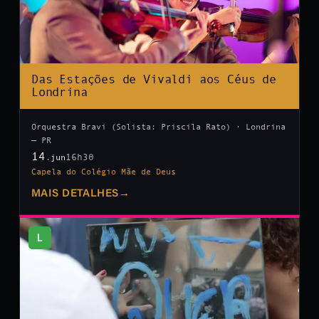
Das Estações de Vivaldi aos Céus de
Londrina
Orquestra Bravi (Solista: Priscila Rato) · Londrina
— PR
14
16h30
.jun
Capela do Colégio Mãe de Deus
MAIS DETALHES
→
L