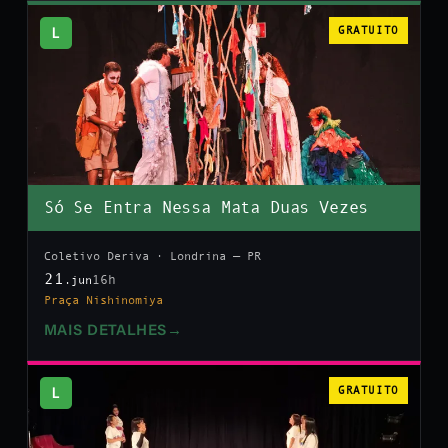
L
GRATUITO
Só Se Entra Nessa Mata Duas Vezes
Coletivo Deriva · Londrina — PR
21
16h
.jun
Praça Nishinomiya
MAIS DETALHES
→
L
GRATUITO