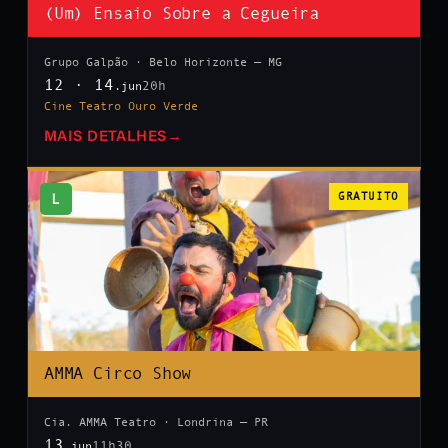
(Um) Ensaio Sobre a Cegueira
Grupo Galpão · Belo Horizonte — MG
12 · 14
20h
.jun
Cine Teatro Ouro Verde
MAIS DETALHES
→
L
GRATUITO
AMMA Circo Show
Cia. AMMA Teatro · Londrina — PR
13
11h30
.jun