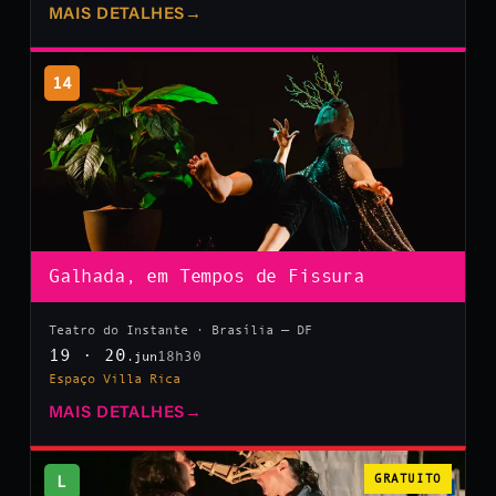
MAIS DETALHES
→
14
Galhada, em Tempos de Fissura
Teatro do Instante · Brasília — DF
19 · 20
18h30
.jun
Espaço Villa Rica
MAIS DETALHES
→
L
GRATUITO