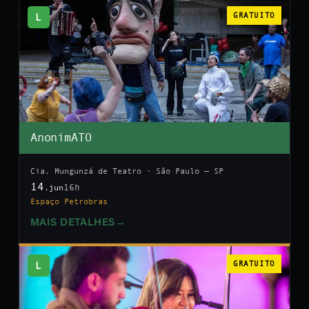
L
GRATUITO
AnonimATO
Cia. Mungunzá de Teatro · São Paulo — SP
14
16h
.jun
Espaço Petrobras
MAIS DETALHES
→
L
GRATUITO