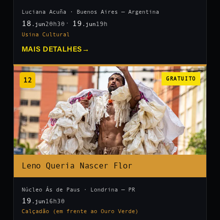
Luciana Acuña · Buenos Aires — Argentina
18
19
20h30
19h
.jun
.jun
Usina Cultural
MAIS DETALHES
→
12
GRATUITO
Leno Queria Nascer Flor
Núcleo Ás de Paus · Londrina — PR
19
16h30
.jun
Calçadão (em frente ao Ouro Verde)