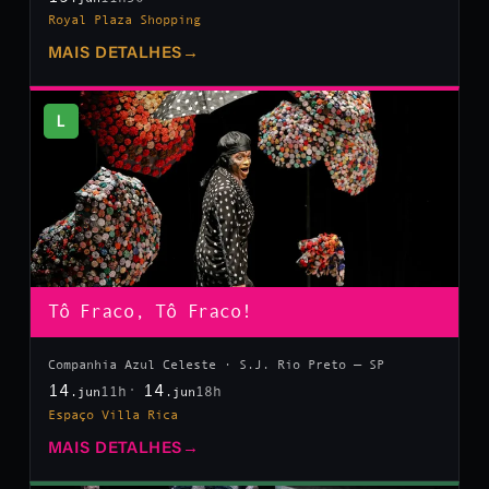
Royal Plaza Shopping
MAIS DETALHES
→
L
Tô Fraco, Tô Fraco!
Companhia Azul Celeste · S.J. Rio Preto — SP
14
14
11h
18h
.jun
.jun
Espaço Villa Rica
MAIS DETALHES
→