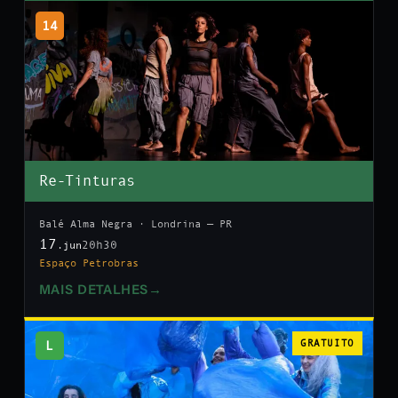
14
Re-Tinturas
Balé Alma Negra · Londrina — PR
17
20h30
.jun
Espaço Petrobras
MAIS DETALHES
→
L
GRATUITO