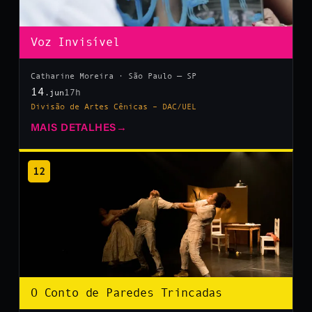
Voz Invisível
Catharine Moreira · São Paulo — SP
14
17h
.jun
Divisão de Artes Cênicas – DAC/UEL
MAIS DETALHES
→
12
O Conto de Paredes Trincadas