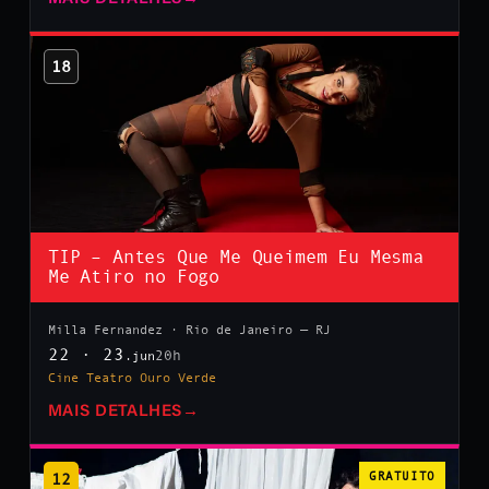
18
TIP – Antes Que Me Queimem Eu Mesma
Me Atiro no Fogo
Milla Fernandez · Rio de Janeiro — RJ
22 · 23
20h
.jun
Cine Teatro Ouro Verde
MAIS DETALHES
→
12
GRATUITO