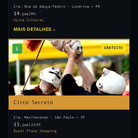
Cia. Nua de Dança-Teatro · Londrina — PR
14
20h
.jun
Usina Cultural
MAIS DETALHES
→
L
GRATUITO
Circo Secreto
Cia. Mevitevendo · São Paulo — SP
15
11h30
.jun
Royal Plaza Shopping