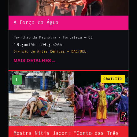
A Força da Água
Pavilhão da Magnólia · Fortaleza — CE
19
20
19h
20h
.jun
.jun
Divisão de Artes Cênicas – DAC/UEL
MAIS DETALHES
→
L
GRATUITO
Mostra Nitis Jacon: “Conto das Três