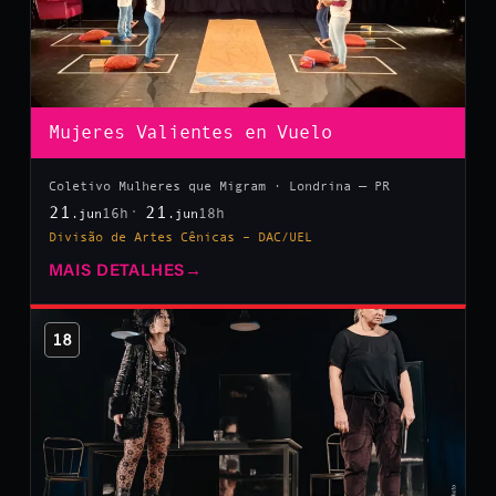
Mujeres Valientes en Vuelo
Coletivo Mulheres que Migram · Londrina — PR
21
21
16h
18h
.jun
.jun
Divisão de Artes Cênicas – DAC/UEL
MAIS DETALHES
→
18