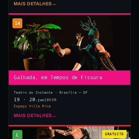
MAIS DETALHES
→
14
Galhada, em Tempos de Fissura
Teatro do Instante · Brasília — DF
19 · 20
18h30
.jun
Espaço Villa Rica
MAIS DETALHES
→
L
GRATUITO