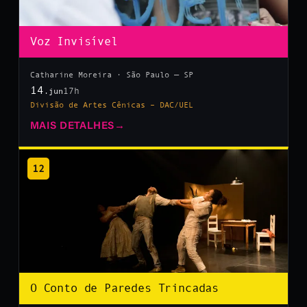
Voz Invisível
Catharine Moreira · São Paulo — SP
14
17h
.jun
Divisão de Artes Cênicas – DAC/UEL
MAIS DETALHES
→
12
O Conto de Paredes Trincadas