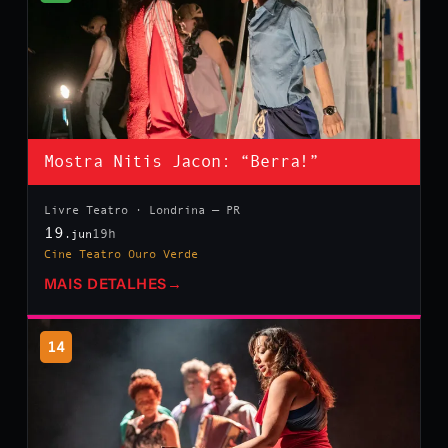
Mostra Nitis Jacon: “Berra!”
Livre Teatro · Londrina — PR
19
19h
.jun
Cine Teatro Ouro Verde
MAIS DETALHES
→
14