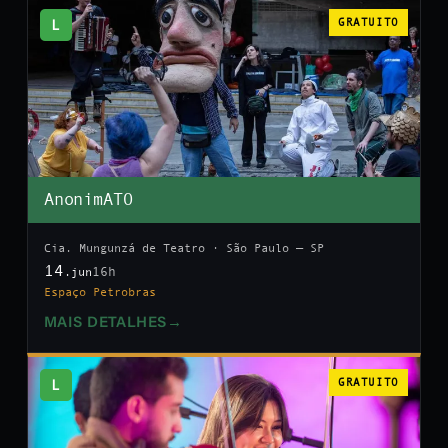
L
GRATUITO
AnonimATO
Cia. Mungunzá de Teatro · São Paulo — SP
14
16h
.jun
Espaço Petrobras
MAIS DETALHES
→
L
GRATUITO