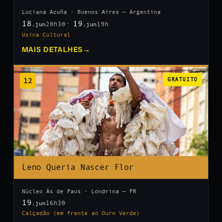
Luciana Acuña · Buenos Aires — Argentina
18
19
20h30
19h
.jun
.jun
Usina Cultural
MAIS DETALHES
→
12
GRATUITO
Leno Queria Nascer Flor
Núcleo Ás de Paus · Londrina — PR
19
16h30
.jun
Calçadão (em frente ao Ouro Verde)