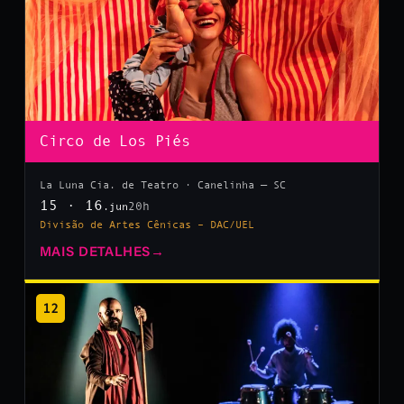
Circo de Los Piés
La Luna Cia. de Teatro · Canelinha — SC
15 · 16
20h
.jun
Divisão de Artes Cênicas – DAC/UEL
MAIS DETALHES
→
12