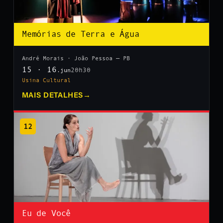
Memórias de Terra e Água
André Morais · João Pessoa — PB
15 · 16
20h30
.jun
Usina Cultural
MAIS DETALHES
→
12
Eu de Você