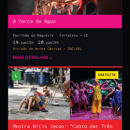
A Força da Água
Pavilhão da Magnólia · Fortaleza — CE
19
20
19h
20h
.jun
.jun
Divisão de Artes Cênicas – DAC/UEL
MAIS DETALHES
→
L
GRATUITO
Mostra Nitis Jacon: “Conto das Três