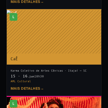
MAIS DETALHES
→
L
CaÊ
Karma Coletivo de Artes Cênicas · Itajaí — SC
15 · 16
18h30
.jun
AML Cultural
MAIS DETALHES
→
L