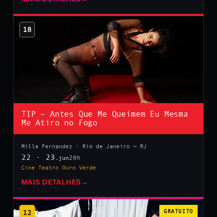
18
TIP – Antes Que Me Queimem Eu Mesma
Me Atiro no Fogo
Milla Fernandez · Rio de Janeiro — RJ
22 · 23
20h
.jun
Cine Teatro Ouro Verde
MAIS DETALHES
→
12
GRATUITO