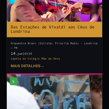
Das Estações de Vivaldi aos Céus de
Londrina
Orquestra Bravi (Solista: Priscila Rato) · Londrina
— PR
14
16h30
.jun
Capela do Colégio Mãe de Deus
MAIS DETALHES
→
L