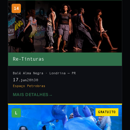
14
Re-Tinturas
Balé Alma Negra · Londrina — PR
17
20h30
.jun
Espaço Petrobras
MAIS DETALHES
→
L
GRATUITO