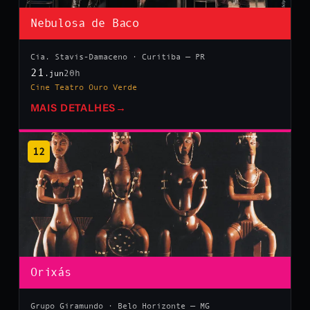
Nebulosa de Baco
Cia. Stavis-Damaceno · Curitiba — PR
21
20h
.jun
Cine Teatro Ouro Verde
MAIS DETALHES
→
12
Orixás
Grupo Giramundo · Belo Horizonte — MG