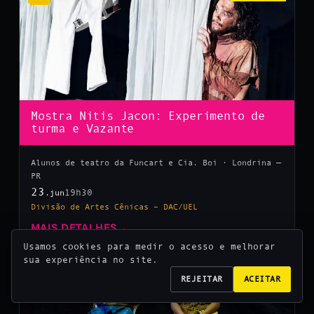
Mostra Nitis Jacon: Experimento de
turma e Vazante
Alunos de teatro da Funcart e Cia. Boi · Londrina —
PR
23
19h30
.jun
Divisão de Artes Cênicas – DAC/UEL
MAIS DETALHES
→
Usamos cookies para medir o acesso e melhorar
sua experiência no site.
10
REJEITAR
ACEITAR