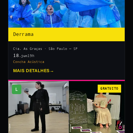
Derrama
Cia. As Graças · São Paulo — SP
18
19h
.jun
Concha Acústica
MAIS DETALHES
→
L
GRATUITO