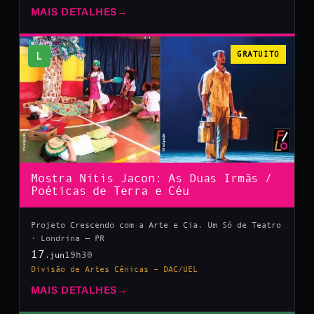
MAIS DETALHES
→
L
GRATUITO
Mostra Nitis Jacon: As Duas Irmãs /
Poéticas de Terra e Céu
Projeto Crescendo com a Arte e Cia. Um Só de Teatro
· Londrina — PR
17
19h30
.jun
Divisão de Artes Cênicas – DAC/UEL
MAIS DETALHES
→