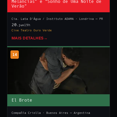
Melancias” e “Sonho de Uma Noite de
Verão”
Cia. Lata D’Água / Instituto ADAMA · Londrina — PR
20
19h
.jun
Cine Teatro Ouro Verde
MAIS DETALHES
→
14
El Brote
Compañía Criolla · Buenos Aires — Argentina