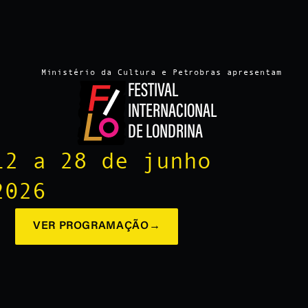
Ministério da Cultura e Petrobras apresentam
FESTIVAL
INTERNACIONAL
DE LONDRINA
12 a 28 de junho
2026
VER PROGRAMAÇÃO
→