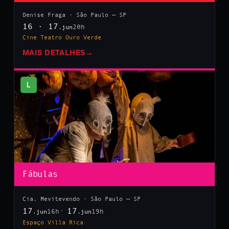
Denise Fraga · São Paulo — SP
16 · 17
20h
.jun
Cine Teatro Ouro Verde
MAIS DETALHES
→
L
Fábulas
Cia. Mevitevendo · São Paulo — SP
17
17
16h
19h
.jun
.jun
Espaço Villa Rica