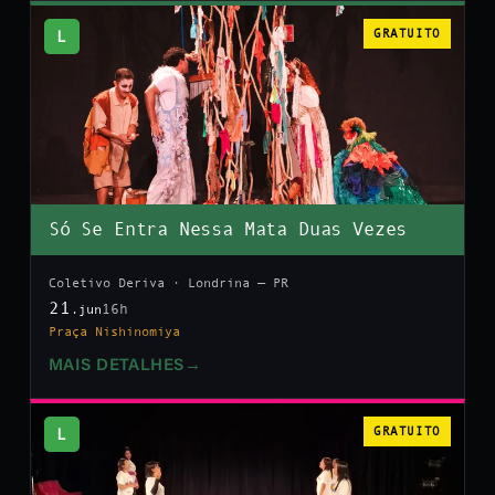
L
GRATUITO
Só Se Entra Nessa Mata Duas Vezes
Coletivo Deriva · Londrina — PR
21
16h
.jun
Praça Nishinomiya
MAIS DETALHES
→
L
GRATUITO