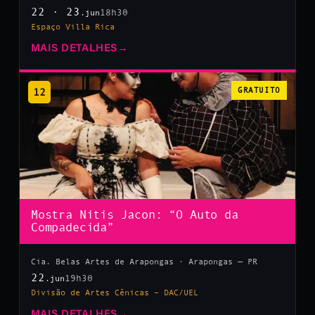
22 · 23
18h30
.jun
Espaço Villa Rica
MAIS DETALHES
→
12
GRATUITO
Mostra Nitis Jacon: “O Auto da
Compadecida”
Cia. Belas Artes de Arapongas · Arapongas — PR
22
19h30
.jun
Divisão de Artes Cênicas – DAC/UEL
MAIS DETALHES
→