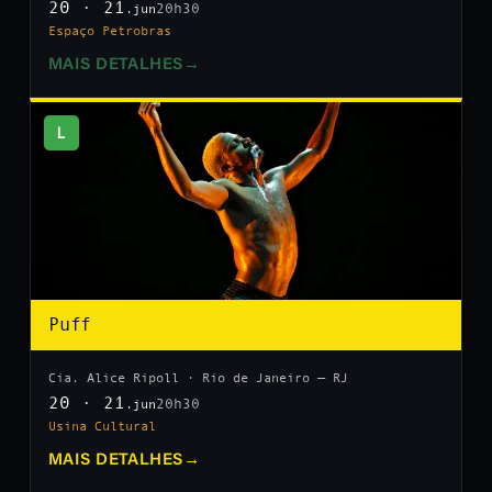
20 · 21
20h30
.jun
Espaço Petrobras
MAIS DETALHES
→
L
Puff
Cia. Alice Ripoll · Rio de Janeiro — RJ
20 · 21
20h30
.jun
Usina Cultural
MAIS DETALHES
→