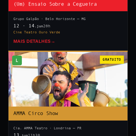
(Um) Ensaio Sobre a Cegueira
Grupo Galpão · Belo Horizonte — MG
12 · 14
20h
.jun
Cine Teatro Ouro Verde
MAIS DETALHES
→
L
GRATUITO
AMMA Circo Show
Cia. AMMA Teatro · Londrina — PR
13
11h30
.jun