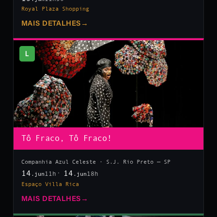
Royal Plaza Shopping
MAIS DETALHES
→
L
Tô Fraco, Tô Fraco!
Companhia Azul Celeste · S.J. Rio Preto — SP
14
14
11h
18h
.jun
.jun
Espaço Villa Rica
MAIS DETALHES
→