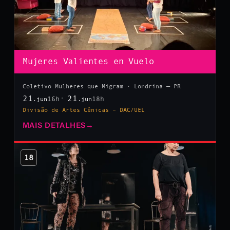
Mujeres Valientes en Vuelo
Coletivo Mulheres que Migram · Londrina — PR
21
21
16h
18h
.jun
.jun
Divisão de Artes Cênicas – DAC/UEL
MAIS DETALHES
→
18