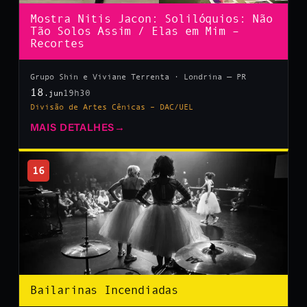
Mostra Nitis Jacon: Solilóquios: Não
Tão Solos Assim / Elas em Mim –
Recortes
Grupo Shin e Viviane Terrenta · Londrina — PR
18
19h30
.jun
Divisão de Artes Cênicas – DAC/UEL
MAIS DETALHES
→
16
Bailarinas Incendiadas