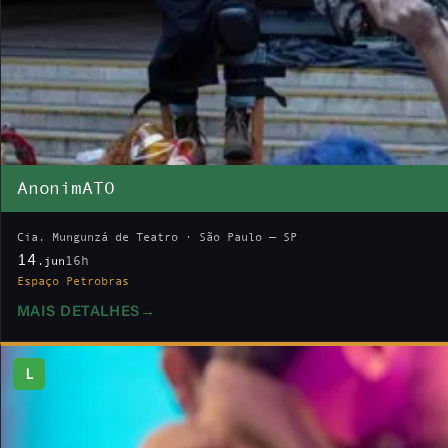
AnonimATO
Cia. Mungunzá de Teatro · São Paulo — SP
14
16h
.jun
Espaço Petrobras
MAIS DETALHES
→
L