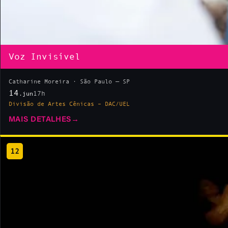
Voz Invisível
Catharine Moreira · São Paulo — SP
14
17h
.jun
Divisão de Artes Cênicas – DAC/UEL
MAIS DETALHES
→
12