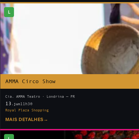
L
AMMA Circo Show
Cia. AMMA Teatro · Londrina — PR
13
11h30
.jun
Royal Plaza Shopping
MAIS DETALHES
→
L