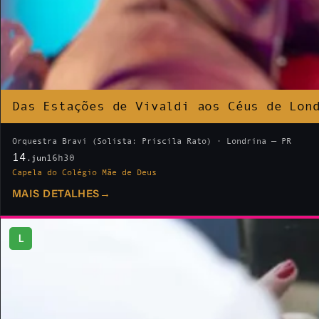
Das Estações de Vivaldi aos Céus de Lon
Orquestra Bravi (Solista: Priscila Rato) · Londrina — PR
14
16h30
.jun
Capela do Colégio Mãe de Deus
MAIS DETALHES
→
L