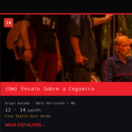
16
(Um) Ensaio Sobre a Cegueira
Grupo Galpão · Belo Horizonte — MG
12 · 14
20h
.jun
Cine Teatro Ouro Verde
MAIS DETALHES
→