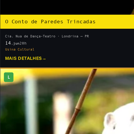
O Conto de Paredes Trincadas
Cia. Nua de Dança-Teatro · Londrina — PR
14
20h
.jun
Usina Cultural
MAIS DETALHES
→
L