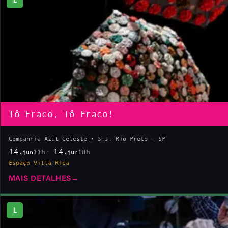
Tô Fraco, Tô Fraco!
Companhia Azul Celeste · S.J. Rio Preto — SP
14
14
11h
18h
.jun
.jun
Espaço Villa Rica
MAIS DETALHES
→
L